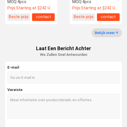
LTN van het
6061-T6 polijsten Zilver
MOQ:
4pcs
MOQ:
4pcs
Satijntitanium
Prijs:
Starting at $242 US Dollars ea
Prijs:
Starting at $242 US Dollars ea
Beste prijs
contact
Beste prijs
contact
Kwaliteitsco
Contacteer
Nieuws
Gevallen
Ntrole
Ons
Bekijk meer
Smeed Autowielen
Laat Een Bericht Achter
BBS Gesmede Wielen
We Zullen Snel Antwoorden
Volk die Gesmede Wielen rent
E-mail
Forgiato Gesmede Wielen
Vossen Gesmede Wielen
Vereiste
aangepaste gesmede wielen
BMW Gesmede Wielen
Mercedes Benz Forged Wheels