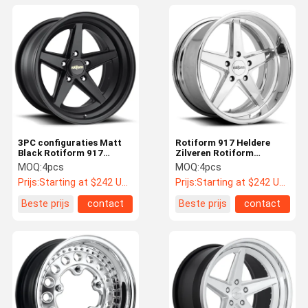
3PC configuraties Matt
Rotiform 917 Heldere
Black Rotiform 917
Zilveren Rotiform
Wielen voor Porsche 911
Gesmede Wielen voor
MOQ:
4pcs
MOQ:
4pcs
Porsche 911
Prijs:
Starting at $242 US Dollars ea
Prijs:
Starting at $242 US Dollars ea
Beste prijs
contact
Beste prijs
contact