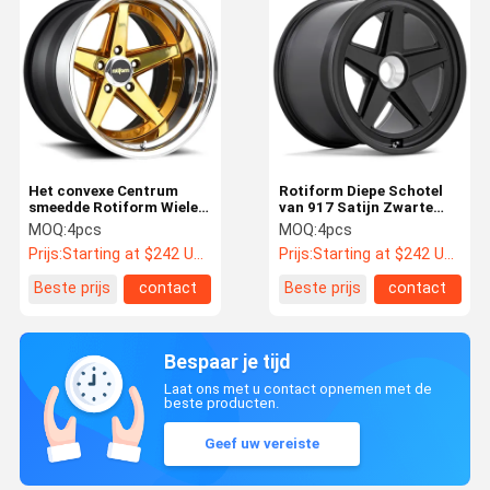
Het convexe Centrum
Rotiform Diepe Schotel
smeedde Rotiform Wielen
van 917 Satijn Zwarte
Rotiform 917 Porsche
Rotiform Gesmede Wielen
MOQ:
4pcs
MOQ:
4pcs
911 Gouden Wielen
Lichtgewicht
Prijs:
Starting at $242 US Dollars ea
Prijs:
Starting at $242 US Dollars ea
Beste prijs
contact
Beste prijs
contact
Bespaar je tijd
Laat ons met u contact opnemen met de
beste producten.
Geef uw vereiste