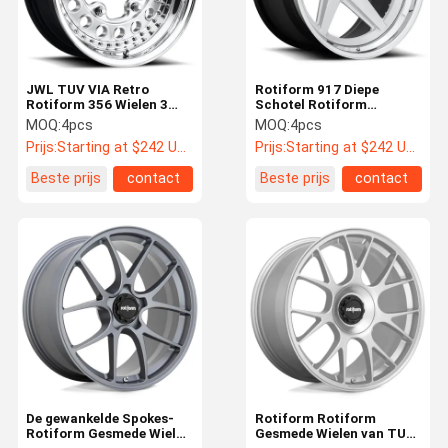
JWL TUV VIA Retro
Rotiform 917 Diepe
Rotiform 356 Wielen 3
Schotel Rotiform
Stuk Ruimtevaartrang
Gesmede Wielen voor
MOQ:
4pcs
MOQ:
4pcs
Porsche 911
Prijs:
Starting at $242 US Dollars ea
Prijs:
Starting at $242 US Dollars ea
Beste prijs
contact
Beste prijs
contact
Huis
Producten
Ongeveer
Fabrieksreis
Ons
De gewankelde Spokes-
Rotiform Rotiform
Rotiform Gesmede Wielen
Gesmede Wielen van TUF