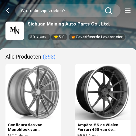
Sichuan Maining Auto Parts Co., Ltd.
30
5.0
Geverifieerde Leverancier
YEARS
Alle Producten
(393)
Configuraties van
Ampère-5S de Wielen
Monoblock van
Ferrari 458 van de
Anrkyan23 Ferrari SF90
Aluminiumlegering Wielen
MOQ:
4pcs
MOQ:
4pcs