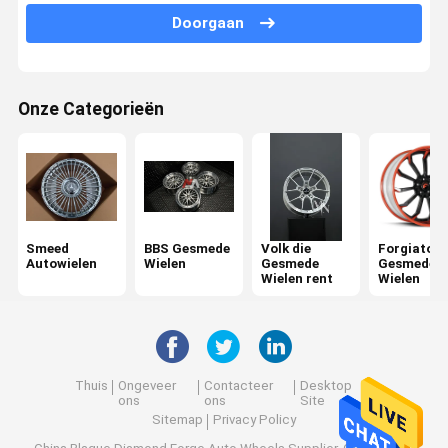
Doorgaan
Porsche Gesmede Wielen
Audi Forged Wheels
Onze Categorieën
Lexani Gesmede Wielen
Rotiform Gesmede Wielen
Ferrari Gesmede Wielen
monoblock gesmede wielen
Smeed
BBS Gesmede
Volk die
Forgiato
Autowielen
Wielen
Gesmede
Gesmede
Wielen rent
Wielen
2 stukken gesmede wielen
3 stuk Gesmede Wielen
Thuis
Ongeveer
Contacteer
Desktop
ons
ons
Site
Sitemap
Privacy Policy