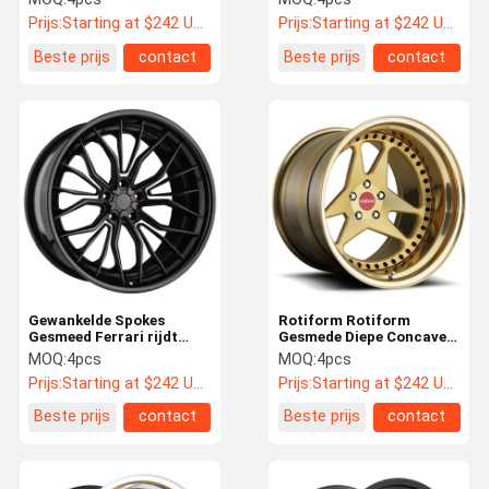
de Legering Gesmede
Concaaf Ontwerp
Prijs:
Starting at $242 US Dollars ea
Prijs:
Starting at $242 US Dollars ea
Wielen
Beste prijs
contact
Beste prijs
contact
Gewankelde Spokes
Rotiform Rotiform
Gesmeed Ferrari rijdt
Gesmede Diepe Concave
Diepe Schotel 16-26 Duim
Wielen van USF voor BMW
MOQ:
4pcs
MOQ:
4pcs
E36
Prijs:
Starting at $242 US Dollars ea
Prijs:
Starting at $242 US Dollars ea
Beste prijs
contact
Beste prijs
contact