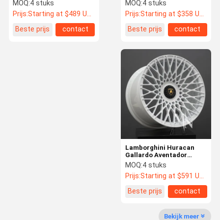
Infiniti Q50 370Z 350Z
MOQ:
4 stuks
MOQ:
4 stuks
Witte velgen
Prijs:
Starting at $489 US Dollars ea
Prijs:
Starting at $358 US Dollars ea
Beste prijs
contact
Beste prijs
contact
Kwaliteitsco
Contacteer
Nieuws
Gevallen
Ntrole
Ons
Smeed Autowielen
BBS Gesmede Wielen
Volk die Gesmede Wielen rent
Forgiato Gesmede Wielen
Lamborghini Huracan
Vossen Gesmede Wielen
Gallardo Aventador
Murcielago Forge Auto
MOQ:
4 stuks
Wielen
aangepaste gesmede wielen
Prijs:
Starting at $591 US Dollars ea
Beste prijs
contact
BMW Gesmede Wielen
Mercedes Benz Forged Wheels
Bekijk meer