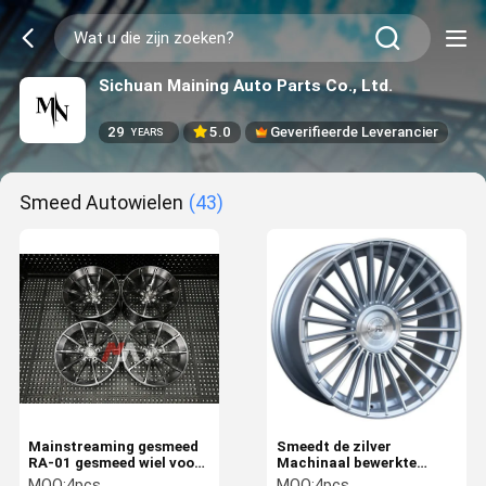
Sichuan Maining Auto Parts Co., Ltd.
29
5.0
Geverifieerde Leverancier
YEARS
Smeed Autowielen
(43)
Mainstreaming gesmeed
Smeedt de zilver
RA-01 gesmeed wiel voor
Machinaal bewerkte
F80 M3 F82 M4 F87 M2
Legering van het
MOQ:
4pcs
MOQ:
4pcs