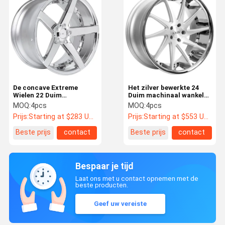
De concave Extreme
Het zilver bewerkte 24
Wielen 22 Duim
Duim machinaal wankelde
Gewankelde Randen 7-
Randen met Chrome-Lip
MOQ:
4pcs
MOQ:
4pcs
13J van Chrome
ISO 9001
Prijs:
Starting at $283 US Dollars ea
Prijs:
Starting at $553 US Dollars ea
Beste prijs
contact
Beste prijs
contact
Bespaar je tijd
Laat ons met u contact opnemen met de
beste producten.
Geef uw vereiste