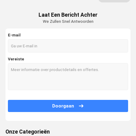
Porsche Gesmede Wielen
Laat Een Bericht Achter
We Zullen Snel Antwoorden
Audi Forged Wheels
Lexani Gesmede Wielen
E-mail
Rotiform Gesmede Wielen
Vereiste
Ferrari Gesmede Wielen
monoblock gesmede wielen
2 stukken gesmede wielen
3 stuk Gesmede Wielen
Doorgaan
Onze Categorieën