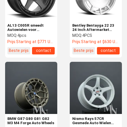
AL13 C005R smeedt
Bentley Bentayga 22 23
Autowielen voor
24 Inch Aftermarket
Lamborghini Huracan
Custom Gesmede Auto
MOQ:
4pcs
MOQ:
4PCS
Audi RS6 Porsche 991
Wielen
Prijs:
Starting at $771 US Dollars ea
Prijs:
Starting at $630 US Dollars ea
GT3RS
Beste prijs
contact
Beste prijs
contact
Huis
Producten
Ongeveer
Fabrieksreis
Ons
BMW G87 G80 G81 G82
Nismo Rays 57CR
M3 M4 Forge Auto Wheels
Gesmede Auto Wielen