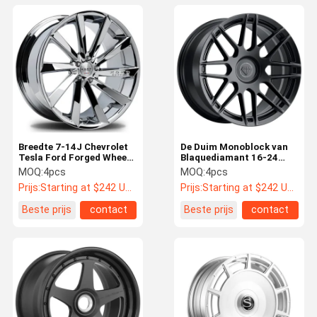
Breedte 7-14J Chevrolet
De Duim Monoblock van
Tesla Ford Forged Wheels
Blaquediamant 16-24
Multi Spokes Chrome het
smeedt Autowielen BD-
MOQ:
4pcs
MOQ:
4pcs
Plateren
F12
Prijs:
Starting at $242 US Dollars ea
Prijs:
Starting at $242 US Dollars ea
Beste prijs
contact
Beste prijs
contact