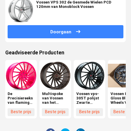
Vossen VPS 302 de Gesmede Wielen PCD
120mm van Monoblock Vossen
Doorgaan
Geadviseerde Producten
De
Multispoke
Vossen vps-
Vossen HF
Precisiereeks
van Vossen
305T polijst
Gloss Blac
van flamingo
van het
Zwarte
Wheels Vo
Roze Vossen
satijnbrons
Wielen
Audi RS6 
C6 C7 C8 1
Beste prijs
Beste prijs
Beste prijs
Beste pri
19 20 21 2
Inch Cust
Avant Rim