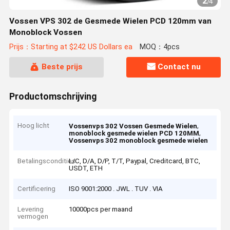
2
/
4
Vossen VPS 302 de Gesmede Wielen PCD 120mm van
Monoblock Vossen
Prijs：Starting at $242 US Dollars ea
MOQ：4pcs
Beste prijs
Contact nu
Productomschrijving
Hoog licht
,
Vossenvps 302 Vossen Gesmede Wielen
,
monoblock gesmede wielen PCD 120MM
Vossenvps 302 monoblock gesmede wielen
Betalingscondities
L/C, D/A, D/P, T/T, Paypal, Creditcard, BTC,
USDT, ETH
Certificering
ISO 9001:2000 . JWL . TUV . VIA
Levering
10000pcs per maand
vermogen