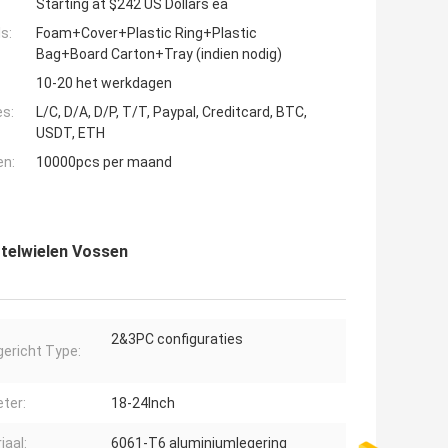
Starting at $242 US Dollars ea
s:
Foam+Cover+Plastic Ring+Plastic
Bag+Board Carton+Tray (indien nodig)
10-20 het werkdagen
es:
L/C, D/A, D/P, T/T, Paypal, Creditcard, BTC,
USDT, ETH
en:
10000pcs per maand
telwielen Vossen
2&3PC configuraties
gericht Type:
ter:
18-24Inch
iaal:
6061-T6 aluminiumlegering