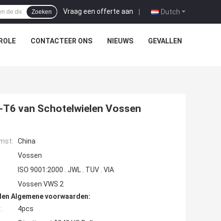
Vraag een offerte aan
|
Dutch
Zoeken
ROLE
CONTACTEER ONS
NIEUWS
GEVALLEN
T6 van Schotelwielen Vossen
mst:
China
Vossen
ISO 9001:2000 . JWL . TUV . VIA
Vossen VWS 2
den Algemene voorwaarden:
:
4pcs