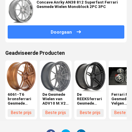
Concave Anrky AN38 812 Superfast Ferrari
Gesmede Wielen Monoblock 2PC 3PC
Doorgaan
Geadviseerde Producten
6061-T6
De Gesmede
De
Ferrari F4
bronsferrari
Wielen van
REEKSferrari
Gesmede
Gesmede
ADV10 M.V2
Gesmede
Velgen
Wielen
Ferrari
Wielen van
Geborstel
ADV05 M.V2
Transpara
Beste prijs
Beste prijs
Beste prijs
Beste pri
SL
Afwerking
Maining
Gesmeed R
01