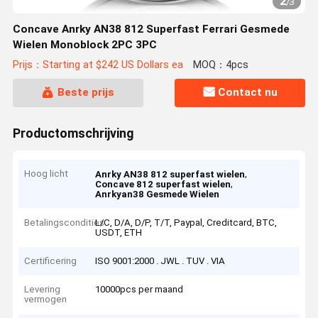
2
/
3
Concave Anrky AN38 812 Superfast Ferrari Gesmede
Wielen Monoblock 2PC 3PC
Prijs：Starting at $242 US Dollars ea
MOQ：4pcs
Beste prijs
Contact nu
Productomschrijving
Hoog licht
,
Anrky AN38 812 superfast wielen
,
Concave 812 superfast wielen
Anrkyan38 Gesmede Wielen
Betalingscondities
L/C, D/A, D/P, T/T, Paypal, Creditcard, BTC,
USDT, ETH
Certificering
ISO 9001:2000 . JWL . TUV . VIA
Levering
10000pcs per maand
vermogen