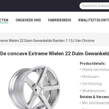
CTEN
ONGEVEER ONS
FABRIEKSREIS
KWALITEITSCONT
reme Wielen 22 Duim Gewankelde Randen 7-13J Van Chrome
De concave Extreme Wielen 22 Duim Gewankel
Productdetails:
Plaats van herko
Merknaam:
Certificering:
Modelnummer:
Betalen & Verzen
Min. bestelaantal