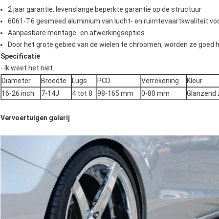
2 jaar garantie, levenslange beperkte garantie op de structuur
6061-T6 gesmeed aluminium van lucht- en ruimtevaartkwaliteit voo
Aanpasbare montage- en afwerkingsopties
Door het grote gebied van de wielen te chroomen, worden ze goed 
Specificatie
- Ik weet het niet.
Diameter
Breedte
Lugs
PCD
Verrekening
Kleur
16-26 inch
7-14J
4 tot 8
98-165 mm
0-80 mm
Glanzend 
Vervoertuigen galerij