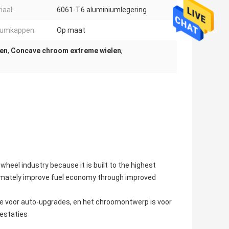
iaal:
6061-T6 aluminiumlegering
rumkappen:
Op maat
en
,
Concave chroom extreme wielen
,
heel industry because it is built to the highest
ltimately improve fuel economy through improved
ze voor auto-upgrades, en het chroomontwerp is voor
restaties