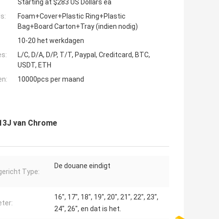
Starting at $283 US Dollars ea
s:
Foam+Cover+Plastic Ring+Plastic
Bag+Board Carton+Tray (indien nodig)
10-20 het werkdagen
es:
L/C, D/A, D/P, T/T, Paypal, Creditcard, BTC,
USDT, ETH
en:
10000pcs per maand
-13J van Chrome
De douane eindigt
gericht Type:
16", 17", 18", 19", 20", 21", 22", 23",
ter:
24", 26", en dat is het.