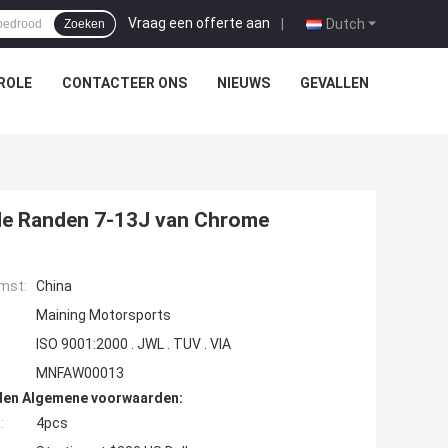
Vraag een offerte aan
|
Dutch
Zoeken
ROLE
CONTACTEER ONS
NIEUWS
GEVALLEN
de Randen 7-13J van Chrome
mst:
China
Maining Motorsports
ISO 9001:2000 . JWL . TUV . VIA
MNFAW00013
den Algemene voorwaarden:
:
4pcs