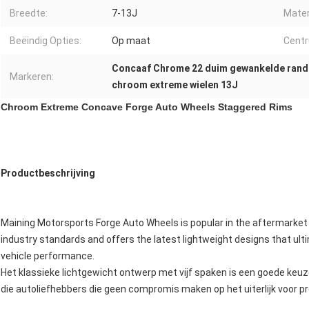
Breedte:
7-13J
Mater
Beëindig Opties:
Op maat
Cent
Concaaf Chrome 22 duim gewankelde rand
Markeren:
chroom extreme wielen 13J
Chroom Extreme Concave Forge Auto Wheels Staggered Rims
Productbeschrijving
Maining Motorsports Forge Auto Wheels is popular in the aftermarket w
industry standards and offers the latest lightweight designs that u
vehicle performance.
Het klassieke lichtgewicht ontwerp met vijf spaken is een goede keu
die autoliefhebbers die geen compromis maken op het uiterlijk voor p