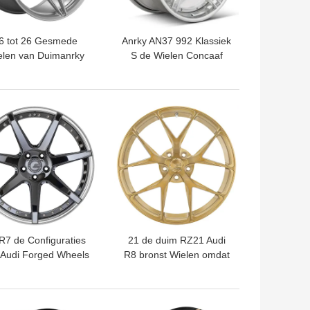
6 tot 26 Gesmede
Anrky AN37 992 Klassiek
elen van Duimanrky
S de Wielen Concaaf
1-X3 Porsche voor
Ontwerp van Carrera
Porsche 991 GT3
TE PRIJS
BESTE PRIJS
7 de Configuraties
21 de duim RZ21 Audi
 Audi Forged Wheels
R8 bronst Wielen omdat
 Audi SQ5 Monoblock
Gesmede Concave
2PC 3PC
Monoblock
TE PRIJS
BESTE PRIJS