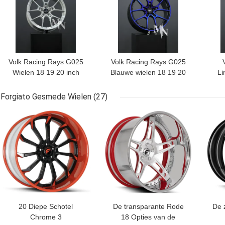
Volk Racing Rays G025
Volk Racing Rays G025
Wielen 18 19 20 inch
Blauwe wielen 18 19 20
Li
5x120 Custom gesmeed
inch 5x120 Custom
velgen Voor BMW FK8
gesmeed velgen voor
Forgiato Gesmede Wielen
(27)
BMW FK8
BESTE PRIJS
BESTE PRIJS
BES
20 Diepe Schotel
De transparante Rode
De 
Chrome 3
18 Opties van de