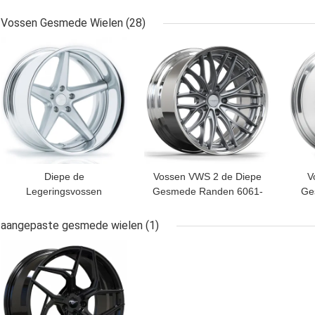
Stukkenranden Navaja
Schotelranden 2PC 3PC
Rui
van Navaja van duim de
van Duimchrome Diepe
het
Vossen Gesmede Wielen
(28)
Forgiato Gesmede
BESTE PRIJS
BESTE PRIJS
BES
Wielen
Diepe de
Vossen VWS 2 de Diepe
V
Legeringsvossen
Gesmede Randen 6061-
Ge
Gesmede Wielen VWS 3
T6 van Schotelwielen
12
Vijf Spokes van het
Vossen
aangepaste gesmede wielen
(1)
Schotel6061-t6
BESTE PRIJS
Aluminium