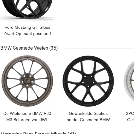
Ford Mustang GT Gloss
Zwart Op maat gesmeed
wiel
BMW Gesmede Wielen
(35)
BESTE PRIJS
BESTE PRIJS
BES
De Wielenoem BMW F80
Gewankelde Spokes
2PC
M3 Bcforged van JWL
omdat Gesmeed BMW
Ge
TD01 BMW Gesmede
M2 Ompetition Duim 16-
Wi
Wielen
26 van RS41 rijdt