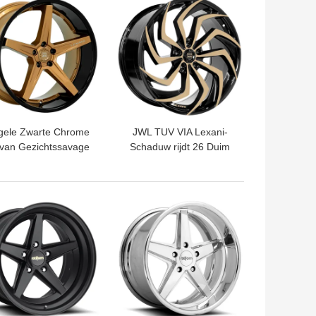
gele Zwarte Chrome
JWL TUV VIA Lexani-
 van Gezichtssavage
Schaduw rijdt 26 Duim
ni forged wheels with
wankelde Wielen
Monoblock
TE PRIJS
BESTE PRIJS