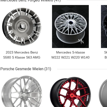
Mercedes Benz Forged Wheels
(41)
BESTE PRIJS
BESTE PRIJS
BES
2023 Mercedes Benz
Mercedes S-klasse
S
S580 S Klasse S63 AMG
W222 W221 W220 W140
B
W222 W223
AMG S500 S550 S560
S63 Wielen Velgen
Porsche Gesmede Wielen
(31)
BESTE PRIJS
BESTE PRIJS
BES