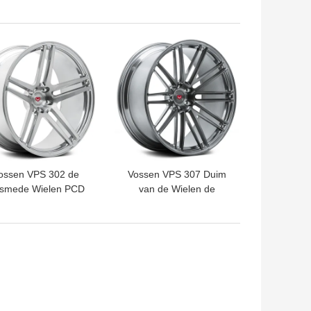
mtevaartranden van
Randen met Chrome-Lip
 Rang Witte Gezicht
affilato-ECL
TE PRIJS
BESTE PRIJS
ossen VPS 302 de
Vossen VPS 307 Duim
smede Wielen PCD
van de Wielen de
0mm van Monoblock
Multispokes 16-24 van
Vossen
Vossen Monoblock