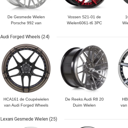
De Gesmede Wielen
Vossen S21-01 de
1
Porsche 992 van
Wielen6061-t6 3PC
Wi
Monoblock van de
Configuraties van 3
S
Anrkyan10 Reeks
Stukkenporsche
Audi Forged Wheels
(24)
Porsche Targe
BESTE PRIJS
BESTE PRIJS
BES
HCA161 de Coupéwielen
De Reeks Audi R8 20
HBR
van Audi Forged Wheels
Duim Wielen
van
6061-T6 Audi RS5
Gewankelde Spokes van
For
Cs van ADV8R M.V2
Lexani Gesmede Wielen
(25)
BESTE PRIJS
BESTE PRIJS
BES