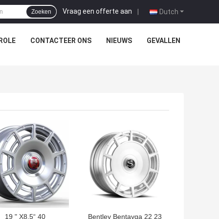
Vraag een offerte aan
|
Dutch
Zoeken
ROLE
CONTACTEER ONS
NIEUWS
GEVALLEN
TE PRIJS
BESTE PRIJS
19 " X8.5“ 40
Bentley Bentayga 22 23