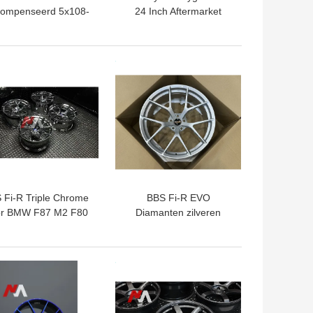
ompenseerd 5x108-
24 Inch Aftermarket
utpatroon 63.4mm
Custom Gesmede Auto
 smeden Autowielen
Wielen
voor het Type van
TE PRIJS
BESTE PRIJS
Jaguar S
 Fi-R Triple Chrome
BBS Fi-R EVO
or BMW F87 M2 F80
Diamanten zilveren
M3 F82 M4
gesmeed velgen
TE PRIJS
BESTE PRIJS