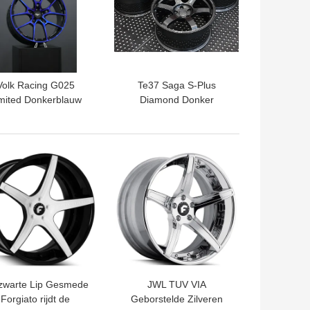
Volk Racing G025
Te37 Saga S-Plus
mited Donkerblauw
Diamond Donker
Gesmede Velgen
Gunmetal
TE PRIJS
BESTE PRIJS
zwarte Lip Gesmede
JWL TUV VIA
Forgiato rijdt de
Geborstelde Zilveren