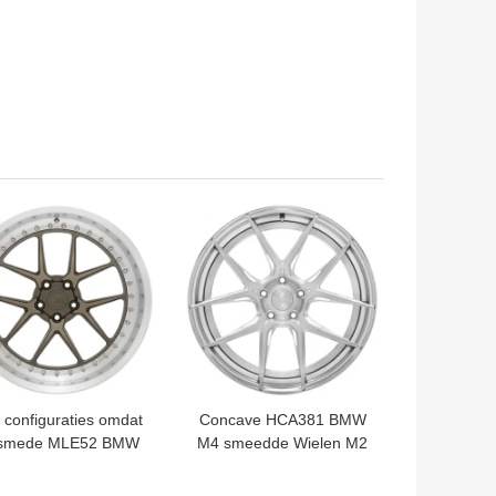
TE PRIJS
BESTE PRIJS
 configuraties omdat
Concave HCA381 BMW
smede MLE52 BMW
M4 smeedde Wielen M2
elen voor BMW F90
omdat Gesmede Breedte
M5 smeedde
7-14J