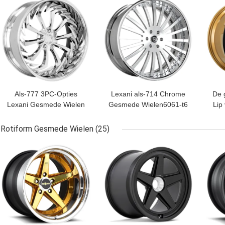
Als-777 3PC-Opties
Lexani als-714 Chrome
De 
Lexani Gesmede Wielen
Gesmede Wielen6061-t6
Lip
Gewankelde Spokes
Multispoke Randen
lexa
Rotiform Gesmede Wielen
(25)
BESTE PRIJS
BESTE PRIJS
BES