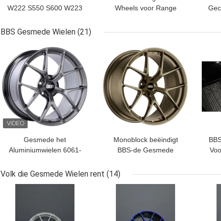
W222 S550 S600 W223
Wheels voor Range
Gec
S580
Rover Sport Velar 2022
Bo
2023 Modellen
Hub
BBS Gesmede Wielen
(21)
BESTE PRIJS
BESTE PRIJS
BES
Gesmede het
Monoblock beëindigt
BBS
Aluminiumwielen 6061-
BBS-de Gesmede
Vo
T6 van Diamond Silver
Wielen Y van het
BBS Spar Lichtgewicht
Sparbrons BBS sprak
Volk die Gesmede Wielen rent
(14)
BESTE PRIJS
BESTE PRIJS
BES