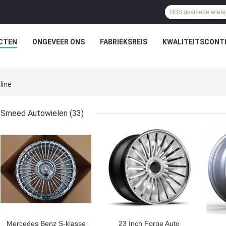
CTEN
ONGEVEER ONS
FABRIEKSREIS
KWALITEITSCONT
line
Smeed Autowielen
(33)
BESTE PRIJS
BESTE PRIJS
BES
Mercedes Benz S-klasse
23 Inch Forge Auto