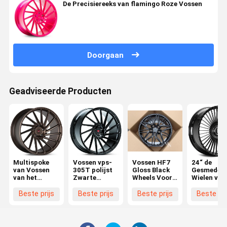
De Precisiereeks van flamingo Roze Vossen
Doorgaan
Geadviseerde Producten
Multispoke
Vossen vps-
Vossen HF7
24“ de
van Vossen
305T polijst
Gloss Black
Gesmede
van het
Zwarte
Wheels Voor
Wielen van
satijnbrons
Wielen
Audi RS6 C5
Vossen S1
C6 C7 C8 18
16 voor
Beste prijs
Beste prijs
Beste prijs
Beste pri
19 20 21 22
Range Rov
Inch Custom
Avant Rims