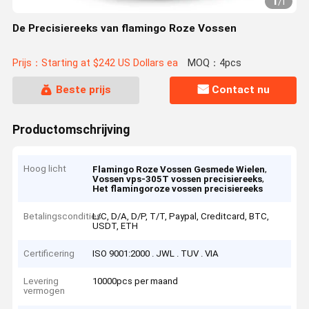
1
/
1
De Precisiereeks van flamingo Roze Vossen
Prijs：Starting at $242 US Dollars ea
MOQ：4pcs
Beste prijs
Contact nu
Productomschrijving
Hoog licht
,
Flamingo Roze Vossen Gesmede Wielen
,
Vossen vps-305T vossen precisiereeks
Het flamingoroze vossen precisiereeks
Betalingscondities
L/C, D/A, D/P, T/T, Paypal, Creditcard, BTC,
USDT, ETH
Certificering
ISO 9001:2000 . JWL . TUV . VIA
Levering
10000pcs per maand
vermogen