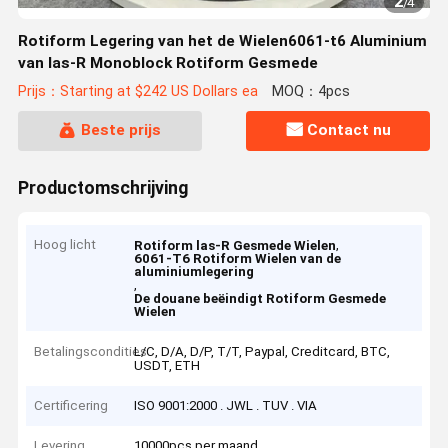
2
/
4
Rotiform Legering van het de Wielen6061-t6 Aluminium
van las-R Monoblock Rotiform Gesmede
Prijs：Starting at $242 US Dollars ea
MOQ：4pcs
Beste prijs
Contact nu
Productomschrijving
Hoog licht
,
Rotiform las-R Gesmede Wielen
6061-T6 Rotiform Wielen van de
aluminiumlegering
,
De douane beëindigt Rotiform Gesmede
Wielen
Betalingscondities
L/C, D/A, D/P, T/T, Paypal, Creditcard, BTC,
USDT, ETH
Certificering
ISO 9001:2000 . JWL . TUV . VIA
Levering
10000pcs per maand