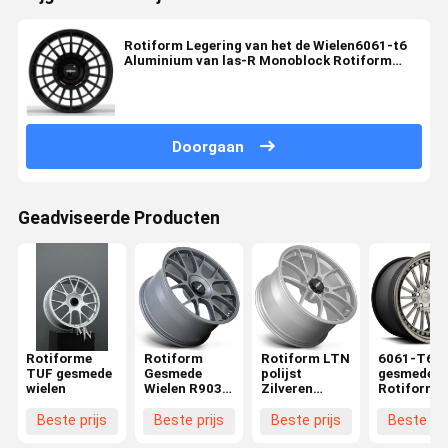
Rotiform Legering van het de Wielen6061-t6
Aluminium van las-R Monoblock Rotiform
Gesmede
Doorgaan
Geadviseerde Producten
Rotiforme
Rotiform
Rotiform LTN
6061-T6
TUF gesmede
Gesmede
polijst
gesmede
wielen
Wielen R903
Zilveren
Rotiform
TUF van het
Wielen
BUC-Wiele
satijntitanium
Beste prijs
Beste prijs
Beste prijs
Beste pri