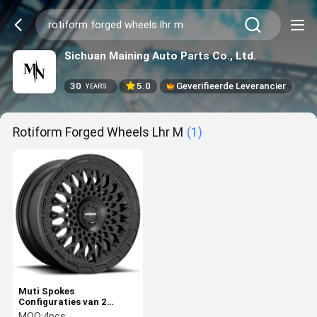
Sichuan Maining Auto Parts Co., Ltd.
30
5.0
Geverifieerde Leverancier
YEARS
Rotiform Forged Wheels Lhr M
(1)
Muti Spokes
Configuraties van 2
stukken Rotiform
MOQ:
4pcs