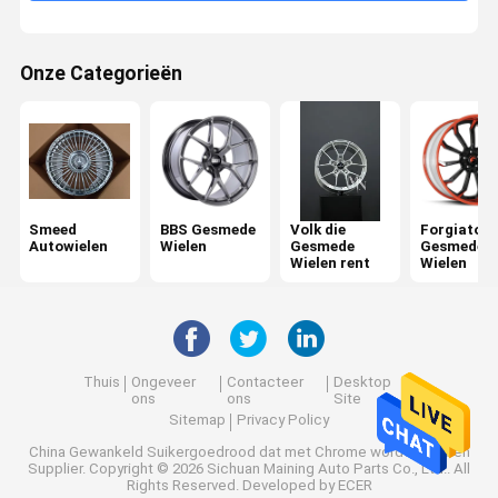
Onze Categorieën
Smeed
BBS Gesmede
Volk die
Forgiato
Autowielen
Wielen
Gesmede
Gesmede
Wielen rent
Wielen
Thuis
Ongeveer
Contacteer
Desktop
ons
ons
Site
Sitemap
Privacy Policy
China Gewankeld Suikergoedrood dat met Chrome wordt gemalen
Supplier.
Copyright © 2026 Sichuan Maining Auto Parts Co., Ltd.. All
Rights Reserved. Developed by
ECER