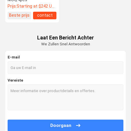
Gesmede Wielen lhr-m
Prijs:
Starting at $242 US Dollars ea
2PC 3PC
Beste prijs
contact
Laat Een Bericht Achter
We Zullen Snel Antwoorden
E-mail
Vereiste
Doorgaan