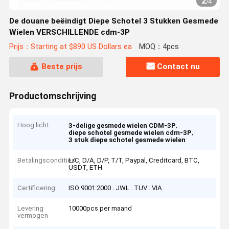
2
/
4
De douane beëindigt Diepe Schotel 3 Stukken Gesmede
Wielen VERSCHILLENDE cdm-3P
Prijs：Starting at $890 US Dollars ea
MOQ：4pcs
Beste prijs
Contact nu
Productomschrijving
Hoog licht
,
3-delige gesmede wielen CDM-3P
,
diepe schotel gesmede wielen cdm-3P
3 stuk diepe schotel gesmede wielen
Betalingscondities
L/C, D/A, D/P, T/T, Paypal, Creditcard, BTC,
USDT, ETH
Certificering
ISO 9001:2000 . JWL . TUV . VIA
Levering
10000pcs per maand
vermogen