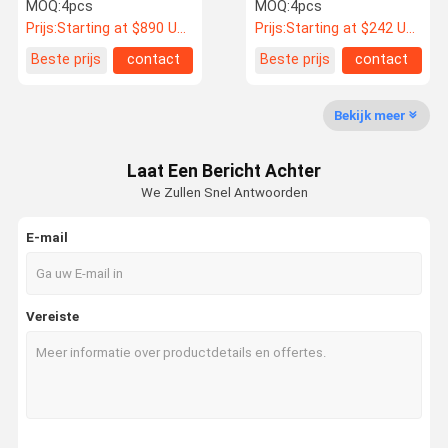
Ruimtevaartrang van Drie
Wielen van USF voor BMW
MOQ:
4pcs
MOQ:
4pcs
Stukranden
E36
Prijs:
Starting at $890 US Dollars ea
Prijs:
Starting at $242 US Dollars ea
Beste prijs
contact
Beste prijs
contact
Kwaliteitsco
Contacteer
Nieuws
Gevallen
Ntrole
Ons
Bekijk meer
Smeed Autowielen
Laat Een Bericht Achter
BBS Gesmede Wielen
We Zullen Snel Antwoorden
Volk die Gesmede Wielen rent
E-mail
Forgiato Gesmede Wielen
Vossen Gesmede Wielen
Vereiste
aangepaste gesmede wielen
BMW Gesmede Wielen
Mercedes Benz Forged Wheels