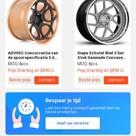
ADV05C Concurrentie van
Diepe Schotel Wiel 3 het
de spoorspecificatie 3 de
Stuk Gesmede Concave
Stuk Gesmede Legering
Ontwerp van het Wielen
MOQ:
4pcs
MOQ:
4pcs
van het Wielen6061-t6
VERSCHILLENDE mnz-3P
Prijs:
Starting at $890 US Dollars ea
Prijs:
Starting at $890 US Dollars ea
Aluminium
Beste prijs
contact
Beste prijs
contact
Bespaar je tijd
Laat ons met u contact opnemen met de
beste producten.
Geef uw vereiste