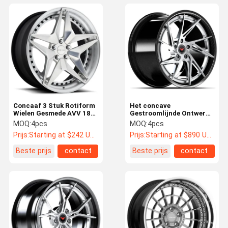
Concaaf 3 Stuk Rotiform
Het concave
Wielen Gesmede AVV 18
Gestroomlijnde Ontwerp
Duim aan 26 Duim
sprak 3 Stukken Gesmede
MOQ:
4pcs
MOQ:
4pcs
Wielen vmp-306
Prijs:
Starting at $242 US Dollars ea
Prijs:
Starting at $890 US Dollars ea
Beste prijs
contact
Beste prijs
contact