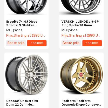
Breedte 7-14J Diepe
VERSCHILLENDE crt-3P
Schotel 3 Stukken
Ring Spoke 20 Duim
Gesmede Randen vmp-
Gesteund OEM van 3
MOQ:
4pcs
MOQ:
4pcs
308 3PC-Configuraties
Stukwielen
Prijs:
Starting at $890 US Dollars ea
Prijs:
Starting at $890 US Dollars ea
Beste prijs
contact
Beste prijs
contact
Huis
Producten
Ongeveer
Fabrieksreis
Ons
Concaaf Ontwerp 20
Rotiform Rotiform
Duim 22 Duim de
Gesmede Diepe Concave