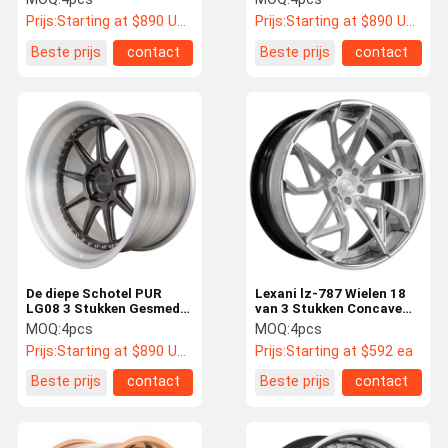
Wielen Ruimtevaartrang
Prijs:
Starting at $890 US Dollars ea
Prijs:
Starting at $890 US Dollars ea
Beste prijs
contact
Beste prijs
contact
De diepe Schotel PUR
Lexani lz-787 Wielen 18
LG08 3 Stukken Gesmede
van 3 Stukken Concave
Aangepaste Wielen
Monoblock“ 19“ 20“
MOQ:
4pcs
MOQ:
4pcs
eindigt
Prijs:
Starting at $890 US Dollars ea
Prijs:
Starting at $592 ea
Beste prijs
contact
Beste prijs
contact