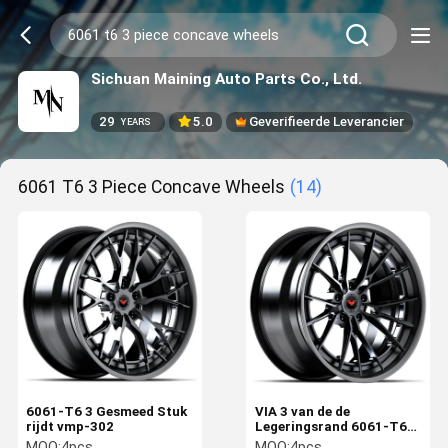
Sichuan Maining Auto Parts Co., Ltd.
29
5.0
Geverifieerde Leverancier
YEARS
6061 T6 3 Piece Concave Wheels
(14)
6061-T6 3 Gesmeed Stuk
VIA 3 van de de
rijdt vmp-302
Legeringsrand 6061-T6
van Stuk de Concave
MOQ:
4pcs
MOQ:
4pcs