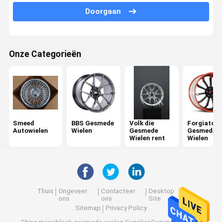
Doorgaan
Porsche Gesmede Wielen
Audi Forged Wheels
Onze Categorieën
Lexani Gesmede Wielen
Rotiform Gesmede Wielen
Ferrari Gesmede Wielen
monoblock gesmede wielen
Smeed
BBS Gesmede
Volk die
Forgiato
Autowielen
Wielen
Gesmede
Gesmede
Wielen rent
Wielen
2 stukken gesmede wielen
3 stuk Gesmede Wielen
Thuis
Ongeveer
Contacteer
Desktop
ons
ons
Site
Sitemap
Privacy Policy