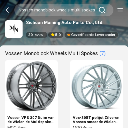
Sichuan Maining Auto Parts Co., Ltd.
30
5.0
Geverifieerde Leverancier
YEARS
Vossen Monoblock Wheels Multi Spokes
(7)
Vossen VPS 307 Duim van
Vps-305T polijst Zilveren
de Wielen de Multispokes
Vossen smeedde Wielen
16-24 van Vossen
Monoblock Multispokes
MOQ:
4pcs
MOQ:
4pcs