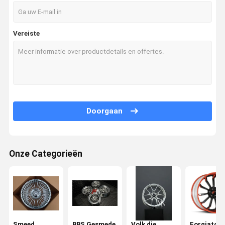
Vereiste
Doorgaan
Onze Categorieën
Huis
Producten
Ongeveer
Fabrieksreis
Ons
Smeed
BBS Gesmede
Volk die
Forgiato