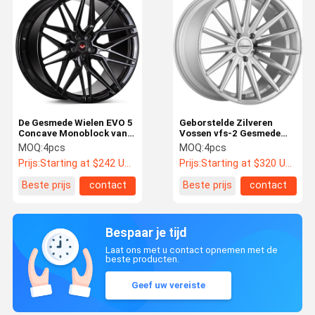
De Gesmede Wielen EVO 5
Geborstelde Zilveren
Concave Monoblock van
Vossen vfs-2 Gesmede
Audi A6 S6 RS6 Vossen
Wielen voor BMW E93 M3
MOQ:
4pcs
MOQ:
4pcs
Prijs:
Starting at $242 US Dollars ea
Prijs:
Starting at $320 US Dollars ea
Beste prijs
contact
Beste prijs
contact
Bespaar je tijd
Laat ons met u contact opnemen met de
beste producten.
Geef uw vereiste