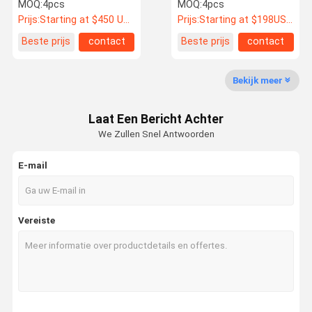
7J ET +45 voor HONDA
MOQ:
4pcs
MOQ:
4pcs
EK9 EG6
Prijs:
Starting at $450 US Dollars ea
Prijs:
Starting at $198US Dollars ea
Beste prijs
contact
Beste prijs
contact
Kwaliteitsco
Contacteer
Nieuws
Gevallen
Ntrole
Ons
Bekijk meer
Smeed Autowielen
Laat Een Bericht Achter
BBS Gesmede Wielen
We Zullen Snel Antwoorden
Volk die Gesmede Wielen rent
E-mail
Forgiato Gesmede Wielen
Vossen Gesmede Wielen
Vereiste
aangepaste gesmede wielen
BMW Gesmede Wielen
Mercedes Benz Forged Wheels