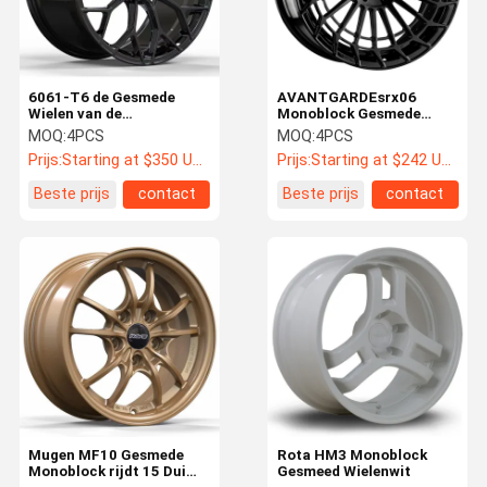
6061-T6 de Gesmede
AVANTGARDEsrx06
Wielen van de
Monoblock Gesmede
aluminiumlegering
Wielen voor de Klasse van
MOQ:
4PCS
MOQ:
4PCS
Monoblock voor
Mercedes Benz Maybach
Prijs:
Starting at $350 US Dollars ea
Prijs:
Starting at $242 US Dollars ea
Lamborghini Huracan
S
EVO Spyder
Beste prijs
contact
Beste prijs
contact
Huis
Producten
Ongeveer
Fabrieksreis
Ons
Mugen MF10 Gesmede
Rota HM3 Monoblock
Monoblock rijdt 15 Duim
Gesmeed Wielenwit