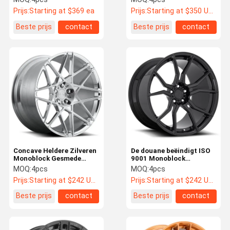
Mainingsmotorsports
Land Rover Range Rover
Prijs:
Starting at $369 ea
Prijs:
Starting at $350 US Dollars ea
Beste prijs
contact
Beste prijs
contact
Concave Heldere Zilveren
De douane beëindigt ISO
Monoblock Gesmede
9001 Monoblock
Wielen
Gesmede Wielen Zwarte
MOQ:
4pcs
MOQ:
4pcs
polijsten
Prijs:
Starting at $242 US Dollars ea
Prijs:
Starting at $242 US Dollars ea
Beste prijs
contact
Beste prijs
contact