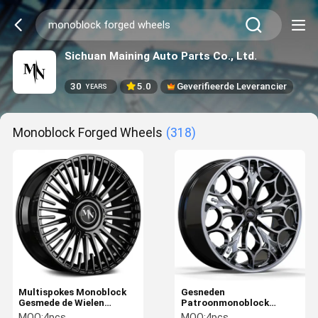
Sichuan Maining Auto Parts Co., Ltd.
30
5.0
Geverifieerde Leverancier
YEARS
Monoblock Forged Wheels
(318)
Multispokes Monoblock
Gesneden
Gesmede de Wielen
Patroonmonoblock
Brutozwarte van
Gesmede Wielen voor
MOQ:
4pcs
MOQ:
4pcs