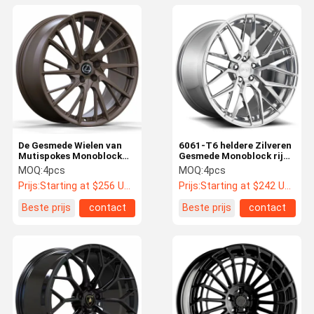
De Gesmede Wielen van
6061-T6 heldere Zilveren
Mutispokes Monoblock
Gesmede Monoblock rijdt
voor Lexus rc-F LC500
Concave Spokes
MOQ:
4pcs
MOQ:
4pcs
GS350 ES350
Prijs:
Starting at $256 US Dollars ea
Prijs:
Starting at $242 US Dollars ea
Beste prijs
contact
Beste prijs
contact