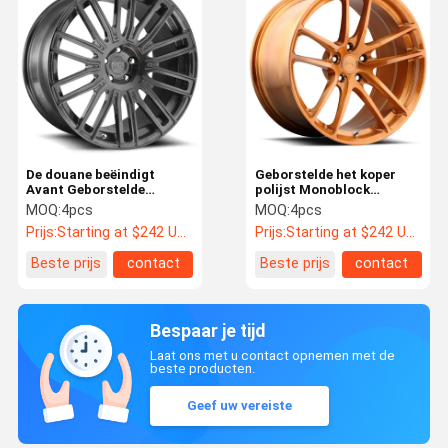
De douane beëindigt
Geborstelde het koper
Avant Geborstelde
polijst Monoblock
Monoblock smeedde
smeedde Wielen
MOQ:
4pcs
MOQ:
4pcs
Wielen 16“ 18“ 22“
Prijs:
Starting at $242 US Dollars ea
Prijs:
Starting at $242 US Dollars ea
Beste prijs
contact
Beste prijs
contact
Bespaar je tijd
Laat ons met u contact opnemen met de
beste producten.
Geef uw vereiste