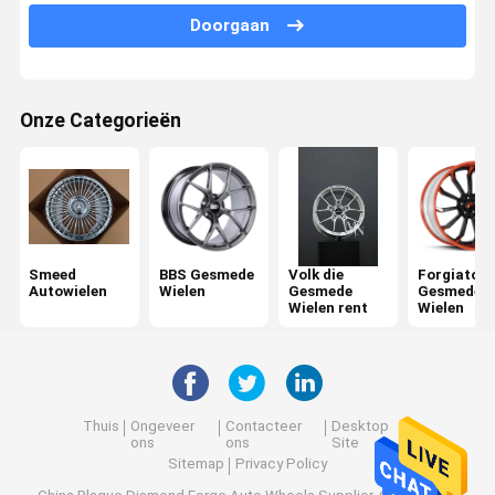
Doorgaan
Porsche Gesmede Wielen
Audi Forged Wheels
Onze Categorieën
Lexani Gesmede Wielen
Rotiform Gesmede Wielen
Ferrari Gesmede Wielen
monoblock gesmede wielen
Smeed
BBS Gesmede
Volk die
Forgiato
Autowielen
Wielen
Gesmede
Gesmede
Wielen rent
Wielen
2 stukken gesmede wielen
3 stuk Gesmede Wielen
Thuis
Ongeveer
Contacteer
Desktop
ons
ons
Site
Sitemap
Privacy Policy