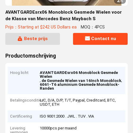
2
/
6
AVANTGARDEsrx06 Monoblock Gesmede Wielen voor
de Klasse van Mercedes Benz Maybach S
Prijs：Starting at $242 US Dollars ea
MOQ：4PCS
Beste prijs
Contact nu
Productomschrijving
Hoog licht
AVANTGARDEsrx06 Monoblock Gesmede
Wielen
,
,
de Gesmede Wielen van 16Inch Monoblock
6061-T6 aluminium Gesmede Monoblock-
Randen
Betalingscondities
L/C, D/A, D/P, T/T, Paypal, Creditcard, BTC,
USDT, ETH
Certificering
ISO 9001:2000 . JWL . TUV . VIA
Levering
10000pcs per maand
vermogen