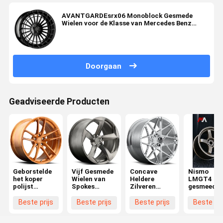
AVANTGARDEsrx06 Monoblock Gesmede
Wielen voor de Klasse van Mercedes Benz
Maybach S
Doorgaan
Geadviseerde Producten
Geborstelde
Vijf Gesmede
Concave
Nismo
het koper
Wielen van
Heldere
LMGT4
polijst
Spokes
Zilveren
gesmeed
Monoblock
Monoblock
Monoblock
monoblokw
smeedde
Gesmede
voor Nissa
Beste prijs
Beste prijs
Beste prijs
Beste pri
Wielen
Wielen
GTR R32 R