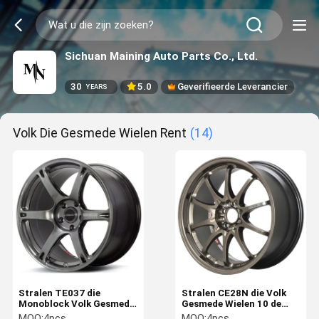
Sichuan Maining Auto Parts Co., Ltd.
30
5.0
Geverifieerde Leverancier
YEARS
Volk Die Gesmede Wielen Rent
(14)
Stralen TE037 die
Stralen CE28N die Volk
Monoblock Volk Gesmede
Gesmede Wielen 10 de
Wielendouane de rennen
rennen Spokes-Douane
MOQ:
4pcs
MOQ:
4pcs