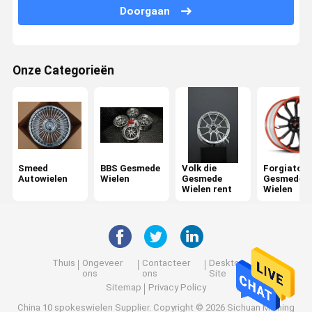
Doorgaan
Onze Categorieën
Smeed
BBS Gesmede
Volk die
Forgiato
Autowielen
Wielen
Gesmede
Gesmede
Wielen rent
Wielen
Thuis
Ongeveer
Contacteer
Desktop
ons
ons
Site
Sitemap
Privacy Policy
China 10 spokeswielen Supplier.
Copyright © 2026 Sichuan Maining