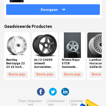
Doorgaan
Geadviseerde Producten
Bentley
AL13 C005R
Nismo Rays
Lamborghi
Bentayga 22
smeedt
57CR
Huracan
23 24 Inch
Autowielen
Gesmede
Gallardo
Aftermarket
voor
Auto Wielen
Aventador
Custom
Lamborghini
Infiniti Q50
Murcielag
Beste prijs
Beste prijs
Beste prijs
Beste pri
Gesmede
Huracan Audi
370Z 350Z
Forge Aut
Auto Wielen
RS6 Porsche
Witte velgen
Wielen
991 GT3RS
Thuis
Ongeveer
Contacteer
Desktop
ons
ons
Site