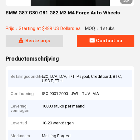
2
/
6
BMW G87 G80 G81 G82 M3 M4 Forge Auto Wheels
Prijs：Starting at $489 US Dollars ea
MOQ：4 stuks
Beste prijs
Contact nu
Productomschrijving
Betalingscondities
L/C, D/A, D/P, T/T, Paypal, Creditcard, BTC,
USDT, ETH
Certificering
ISO 9001:2000 . JWL . TUV . VIA
Levering
10000 stuks per maand
vermogen
Levertijd
10-20 werkdagen
Merknaam
Maining Forged