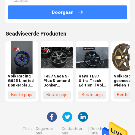
Doorgaan
Geadviseerde Producten
Volk Racing
Te37 Saga S-
Rays TE37
Volk Racin
G025 Limited
Plus Diamond
Ultra Track
gesmeed
Donkerblauw
Donker
Edition ii Volk
wielen Te3
Gesmede
Gunmetal
Racing
Saga S-Pl
Velgen
gesmeed
Bronze
Beste prijs
Beste prijs
Beste prijs
Beste pri
wielen Gloss
Zwart
Thuis
Ongeveer
Contacteer
Desktop
ons
ons
Site