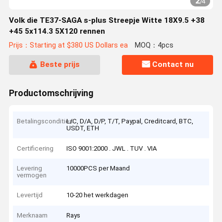
2
/
4
Volk die TE37-SAGA s-plus Streepje Witte 18X9.5 +38
+45 5x114.3 5X120 rennen
Prijs：Starting at $380 US Dollars ea
MOQ：4pcs
Beste prijs
Contact nu
Productomschrijving
Betalingscondities
L/C, D/A, D/P, T/T, Paypal, Creditcard, BTC,
USDT, ETH
Certificering
ISO 9001:2000 . JWL . TUV . VIA
Levering
10000PCS per Maand
vermogen
Levertijd
10-20 het werkdagen
Merknaam
Rays