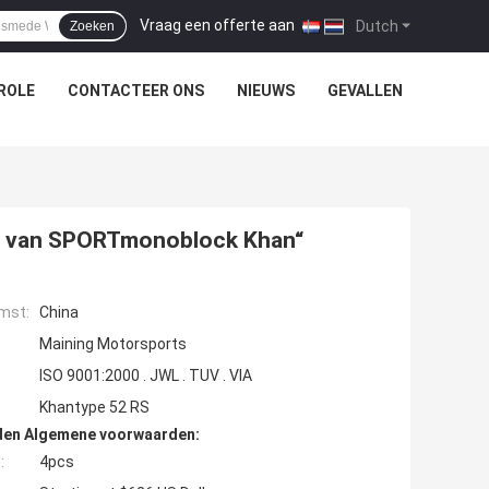
Vraag een offerte aan
|
Dutch
Zoeken
ROLE
CONTACTEER ONS
NIEUWS
GEVALLEN
 van SPORTmonoblock Khan“
mst:
China
Maining Motorsports
ISO 9001:2000 . JWL . TUV . VIA
Khantype 52 RS
den Algemene voorwaarden:
:
4pcs