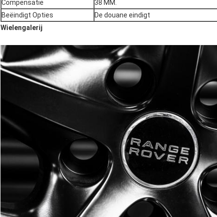
Compensatie
38 MM.
Beëindigt Opties
De douane eindigt
Wielengalerij