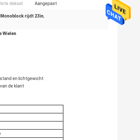
lste deksel:
Aangepast
Monoblock rijdt 23in
,
 Wielen
tand en lichtgewicht
van de klant
e