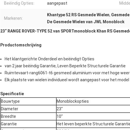
Beëindig Opties:
aangepast
Midde
Khantype 52 RS Gesmede Wielen
,
Gesmede 
Markeren:
De Gesmede Wielen van JWL Monoblock
23“ RANGE ROVER-TYPE 52 van SPORTmonoblock Khan RS Gesmede
Productomschrijving
Het klantgerichte Onderdeel en beëindigt Opties
van 2 jaar beëindig Garantie, Leven Beperkte Structurele Garantie
Ruimtevaart-rang6061-t6 gesmeed aluminium voor met hoge weers
Elk plaatste van wielen individueel wordt aangepast voor het model 
Specificatie
Bouwtype
Monoblockopties
Diameter
23“
Breedte
10“
Garantie
Het leven beperkte Structurele Garanti