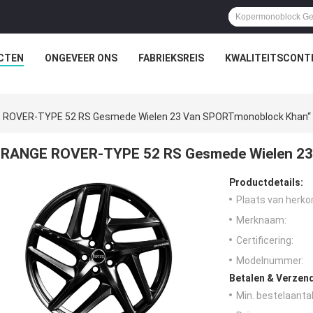
CTEN
ONGEVEER ONS
FABRIEKSREIS
KWALITEITSCONT
 ROVER-TYPE 52 RS Gesmede Wielen 23 Van SPORTmonoblock Khan“
RANGE ROVER-TYPE 52 RS Gesmede Wielen 23
Productdetails:
Plaats van herko
Merknaam:
Certificering:
Modelnummer:
Betalen & Verzen
Min. bestelaantal