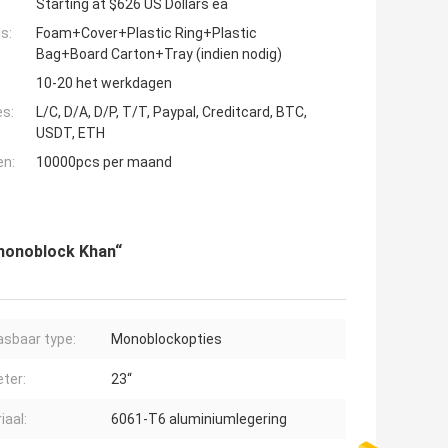
Starting at $626 US Dollars ea
s:
Foam+Cover+Plastic Ring+Plastic
Bag+Board Carton+Tray (indien nodig)
10-20 het werkdagen
es:
L/C, D/A, D/P, T/T, Paypal, Creditcard, BTC,
USDT, ETH
en:
10000pcs per maand
onoblock Khan“
sbaar type:
Monoblockopties
ter:
23“
iaal:
6061-T6 aluminiumlegering