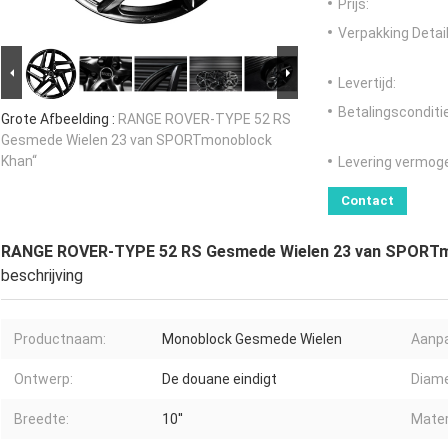
Prijs:
Verpakking Detail
Levertijd:
Betalingsconditi
Grote Afbeelding :
RANGE ROVER-TYPE 52 RS
Gesmede Wielen 23 van SPORTmonoblock
Khan“
Levering vermog
Contact
RANGE ROVER-TYPE 52 RS Gesmede Wielen 23 van SPORTm
beschrijving
Productnaam:
Monoblock Gesmede Wielen
Aanpa
Ontwerp:
De douane eindigt
Diame
Breedte:
10''
Mater