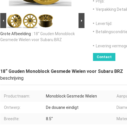
Prijs:
Verpakking Detail
Levertijd:
Betalingsconditi
Grote Afbeelding :
18“ Gouden Monoblock
Gesmede Wielen voor Subaru BRZ
Levering vermog
Contact
18“ Gouden Monoblock Gesmede Wielen voor Subaru BRZ
beschrijving
Productnaam:
Monoblock Gesmede Wielen
Aanpa
Ontwerp:
De douane eindigt
Diame
Breedte:
8.5“
Mater