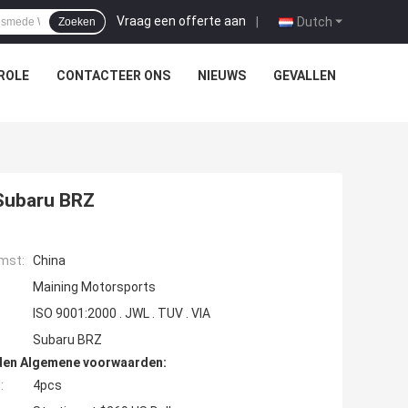
Vraag een offerte aan
|
Dutch
Zoeken
ROLE
CONTACTEER ONS
NIEUWS
GEVALLEN
Subaru BRZ
mst:
China
Maining Motorsports
ISO 9001:2000 . JWL . TUV . VIA
Subaru BRZ
den Algemene voorwaarden:
:
4pcs