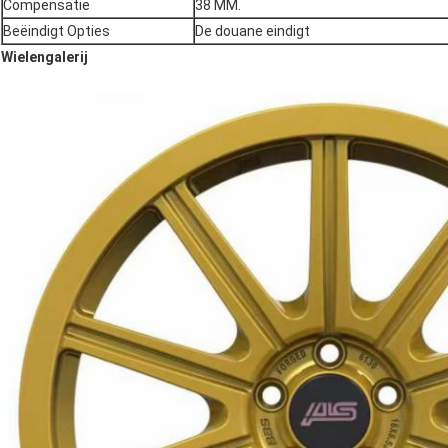
Compensatie
38 MM.
Beëindigt Opties
De douane eindigt
Wielengalerij