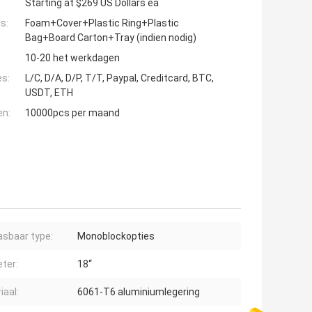
Starting at $269 US Dollars ea
s:
Foam+Cover+Plastic Ring+Plastic
Bag+Board Carton+Tray (indien nodig)
10-20 het werkdagen
es:
L/C, D/A, D/P, T/T, Paypal, Creditcard, BTC,
USDT, ETH
en:
10000pcs per maand
sbaar type:
Monoblockopties
ter:
18“
iaal:
6061-T6 aluminiumlegering