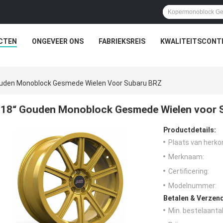
CTEN
ONGEVEER ONS
FABRIEKSREIS
KWALITEITSCONT
ouden Monoblock Gesmede Wielen Voor Subaru BRZ
18“ Gouden Monoblock Gesmede Wielen voor 
Productdetails:
Plaats van herko
Merknaam:
Certificering:
Modelnummer:
Betalen & Verzen
Min. bestelaantal