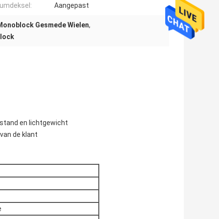
umdeksel:
Aangepast
 Monoblock Gesmede Wielen
,
lock
tand en lichtgewicht
van de klant
e