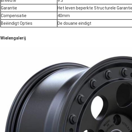
Breedte
9.5“
Garantie
Het leven beperkte Structurele Garanti
Compensatie
40mm
Beëindigt Opties
De douane eindigt
Wielengalerij