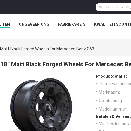
CTEN
ONGEVEER ONS
FABRIEKSREIS
KWALITEITSCONT
 Matt Black Forged Wheels For Mercedes Benz G63
18“ Matt Black Forged Wheels For Mercedes B
Productdetails:
Plaats van herko
Merknaam:
Certificering:
Modelnummer:
Betalen & Verzen
Min. bestelaantal