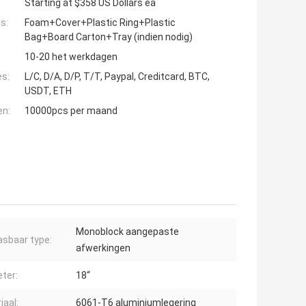
Starting at $358 US Dollars ea
s:
Foam+Cover+Plastic Ring+Plastic
Bag+Board Carton+Tray (indien nodig)
10-20 het werkdagen
es:
L/C, D/A, D/P, T/T, Paypal, Creditcard, BTC,
USDT, ETH
en:
10000pcs per maand
Monoblock aangepaste
sbaar type:
afwerkingen
ter:
18“
iaal:
6061-T6 aluminiumlegering