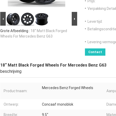
Prijs:
Verpakking Detail
Levertijd:
Betalingsconditi
Grote Afbeelding :
18“ Matt Black Forged
Wheels For Mercedes Benz G63
Levering vermog
Contact
18“ Matt Black Forged Wheels For Mercedes Benz G63
beschrijving
Mercedes Benz Forged Wheels
Productnaam:
Aanpa
Ontwerp:
Concaaf monoblok
Diame
Breedte:
9.5“
Mater