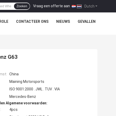
Vraag een offerte aan
|
Dutch
Zoeken
ROLE
CONTACTEER ONS
NIEUWS
GEVALLEN
enz G63
mst:
China
Maining Motorsports
ISO 9001:2000 . JWL . TUV . VIA
Mercedes-Benz
den Algemene voorwaarden:
:
4pcs