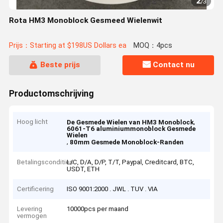
2
/
3
Rota HM3 Monoblock Gesmeed Wielenwit
Prijs：Starting at $198US Dollars ea
MOQ：4pcs
Beste prijs
Contact nu
Productomschrijving
Hoog licht
,
De Gesmede Wielen van HM3 Monoblock
6061-T6 aluminiummonoblock Gesmede
Wielen
,
80mm Gesmede Monoblock-Randen
Betalingscondities
L/C, D/A, D/P, T/T, Paypal, Creditcard, BTC,
USDT, ETH
Certificering
ISO 9001:2000 . JWL . TUV . VIA
Levering
10000pcs per maand
vermogen