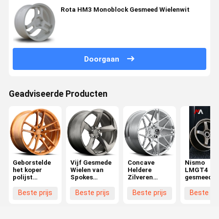
Rota HM3 Monoblock Gesmeed Wielenwit
Doorgaan
Geadviseerde Producten
Geborstelde
Vijf Gesmede
Concave
Nismo
het koper
Wielen van
Heldere
LMGT4
polijst
Spokes
Zilveren
gesmeed
Monoblock
Monoblock
Monoblock
monoblokw
smeedde
Gesmede
voor Nissa
Beste prijs
Beste prijs
Beste prijs
Beste pri
Wielen
Wielen
GTR R32 R