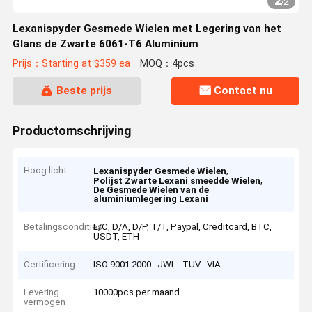
2
/
2
Lexanispyder Gesmede Wielen met Legering van het
Glans de Zwarte 6061-T6 Aluminium
Prijs：Starting at $359 ea
MOQ：4pcs
Beste prijs
Contact nu
Productomschrijving
Hoog licht
,
Lexanispyder Gesmede Wielen
,
Polijst Zwarte Lexani smeedde Wielen
De Gesmede Wielen van de
aluminiumlegering Lexani
Betalingscondities
L/C, D/A, D/P, T/T, Paypal, Creditcard, BTC,
USDT, ETH
Certificering
ISO 9001:2000 . JWL . TUV . VIA
Levering
10000pcs per maand
vermogen