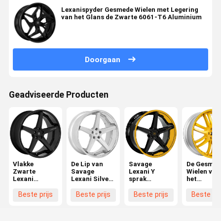
Lexanispyder Gesmede Wielen met Legering
van het Glans de Zwarte 6061-T6 Aluminium
Doorgaan
Geadviseerde Producten
Vlakke
De Lip van
Savage
De Gesmed
Zwarte
Savage
Lexani Y
Wielen van
Lexani
Lexani Silver
sprak
het
Gesmede
Rims With
Legeringswielen
Lexaniprof
Wielen
Chrome
2PC met S
Beste prijs
Beste prijs
Beste prijs
Beste pri
het
Aluminium
van de Lip