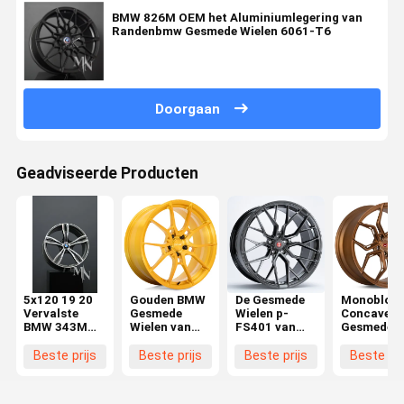
BMW 826M OEM het Aluminiumlegering van
Randenbmw Gesmede Wielen 6061-T6
Doorgaan
Geadviseerde Producten
5x120 19 20
Gouden BMW
De Gesmede
Monobloc
Vervalste
Gesmede
Wielen p-
Concave 
BMW 343M
Wielen van
FS401 van
Gesmede
M6 Wielen
het gebied de
Monoblockbmw
Wielen evo
Velgen Te
Kanan
JC
Beste prijs
Beste prijs
Beste prijs
Beste pri
koop
Geborstelde
Suikergoed