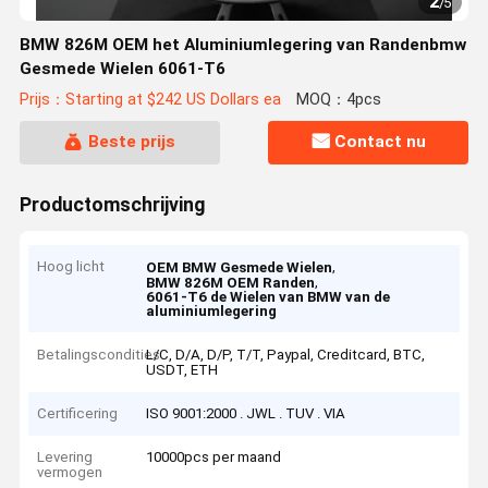
2
/
5
BMW 826M OEM het Aluminiumlegering van Randenbmw
Gesmede Wielen 6061-T6
Prijs：Starting at $242 US Dollars ea
MOQ：4pcs
Beste prijs
Contact nu
Productomschrijving
Hoog licht
,
OEM BMW Gesmede Wielen
,
BMW 826M OEM Randen
6061-T6 de Wielen van BMW van de
aluminiumlegering
Betalingscondities
L/C, D/A, D/P, T/T, Paypal, Creditcard, BTC,
USDT, ETH
Certificering
ISO 9001:2000 . JWL . TUV . VIA
Levering
10000pcs per maand
vermogen