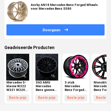
Anrky AN18 Mercedes Benz Forged Wheels
voor Mercedes Benz S580
Doorgaan
Geadviseerde Producten
Mercedes S-
S63 AMG
3 stuk
Monoblock
klasse W222
Mercedes
Mercedes
Mercedes
W221 W220
Benz gesmeed
Benz Forged
Benz Forg
W140 AMG
wiel
Wheels
Wheels
S500 S550
Beste prijs
Beste prijs
Beste prijs
Beste pri
S560 S63
Wielen Velgen