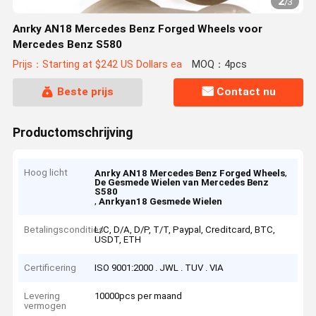
2
/
3
Anrky AN18 Mercedes Benz Forged Wheels voor
Mercedes Benz S580
Prijs：Starting at $242 US Dollars ea
MOQ：4pcs
Beste prijs
Contact nu
Productomschrijving
Hoog licht
,
Anrky AN18 Mercedes Benz Forged Wheels
De Gesmede Wielen van Mercedes Benz
S580
,
Anrkyan18 Gesmede Wielen
Betalingscondities
L/C, D/A, D/P, T/T, Paypal, Creditcard, BTC,
USDT, ETH
Certificering
ISO 9001:2000 . JWL . TUV . VIA
Levering
10000pcs per maand
vermogen