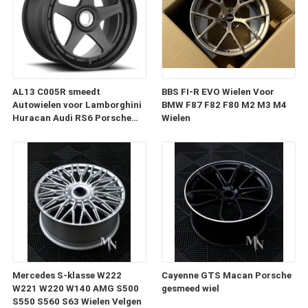
AL13 C005R smeedt
BBS FI-R EVO Wielen Voor
Autowielen voor Lamborghini
BMW F87 F82 F80 M2 M3 M4
Huracan Audi RS6 Porsche
Wielen
991 GT3RS
Mercedes S-klasse W222
Cayenne GTS Macan Porsche
W221 W220 W140 AMG S500
gesmeed wiel
S550 S560 S63 Wielen Velgen