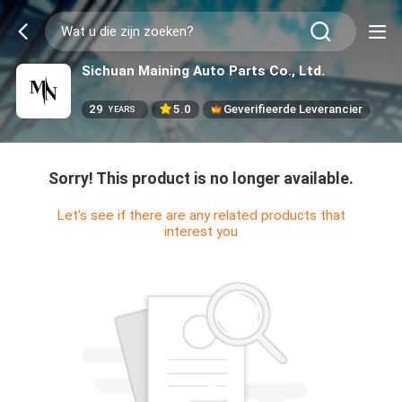
Sichuan Maining Auto Parts Co., Ltd.
29
5.0
Geverifieerde Leverancier
YEARS
Sorry! This product is no longer available.
Let's see if there are any related products that
interest you