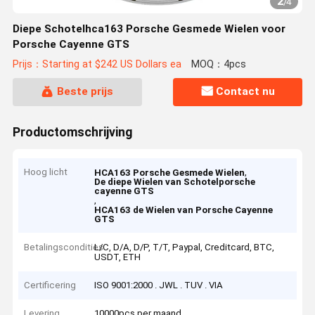
2
/
4
Diepe Schotelhca163 Porsche Gesmede Wielen voor
Porsche Cayenne GTS
Prijs：Starting at $242 US Dollars ea
MOQ：4pcs
Beste prijs
Contact nu
Productomschrijving
Hoog licht
,
HCA163 Porsche Gesmede Wielen
De diepe Wielen van Schotelporsche
cayenne GTS
,
HCA163 de Wielen van Porsche Cayenne
GTS
Betalingscondities
L/C, D/A, D/P, T/T, Paypal, Creditcard, BTC,
USDT, ETH
Certificering
ISO 9001:2000 . JWL . TUV . VIA
Levering
10000pcs per maand