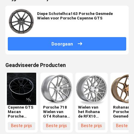
Diepe Schotelhca163 Porsche Gesmede
Wielen voor Porsche Cayenne GTS
Doorgaan
Geadviseerde Producten
Cayenne GTS
Porsche 718
Wielen van
Rohanarfx
Macan
Wielen van
het Rohana
Porsche
Porsche
GT4 Rohana
de RFX10
Gesmede
gesmeed wiel
RFX2
Geborstelde
Wielen
Titanium
Beste prijs
Beste prijs
Beste prijs
Beste pri