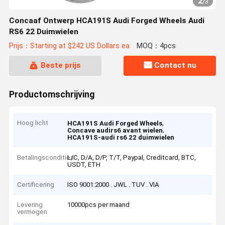
2
/
3
Concaaf Ontwerp HCA191S Audi Forged Wheels Audi
RS6 22 Duimwielen
Prijs：Starting at $242 US Dollars ea
MOQ：4pcs
Beste prijs
Contact nu
Productomschrijving
Hoog licht
,
HCA191S Audi Forged Wheels
,
Concave audirs6 avant wielen
HCA191S-audi rs6 22 duimwielen
Betalingscondities
L/C, D/A, D/P, T/T, Paypal, Creditcard, BTC,
USDT, ETH
Certificering
ISO 9001:2000 . JWL . TUV . VIA
Levering
10000pcs per maand
vermogen