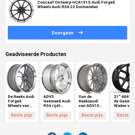
Concaaf Ontwerp HCA191S Audi Forged
Wheels Audi RS6 22 Duimwielen
Doorgaan
Geadviseerde Producten
De Reeks Audi
ADV5
Van de
21“ 6061-
Forged
Gesmeed Audi
Reeksaudi
de Gesmed
Wheels van
RS4 rijdt
van ADV15
Wielen van
Adv5.2m.v2
Concaaf
M.V2 SL de
Aluminium
Cs
Ontwerp
Gesmede
voor Audi 
Beste prijs
Beste prijs
Beste prijs
Beste pri
Wielen RS4