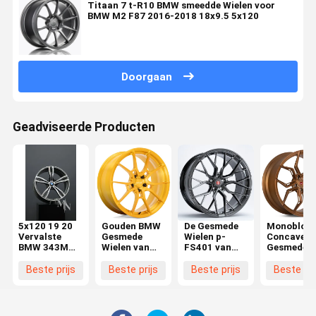
Titaan 7 t-R10 BMW smeedde Wielen voor
BMW M2 F87 2016-2018 18x9.5 5x120
Doorgaan
Geadviseerde Producten
5x120 19 20
Gouden BMW
De Gesmede
Monobloc
Vervalste
Gesmede
Wielen p-
Concave 
BMW 343M
Wielen van
FS401 van
Gesmede
M6 Wielen
het gebied de
Monoblockbmw
Wielen evo
Velgen Te
Kanan
JC
Beste prijs
Beste prijs
Beste prijs
Beste pri
koop
Geborstelde
Suikergoed