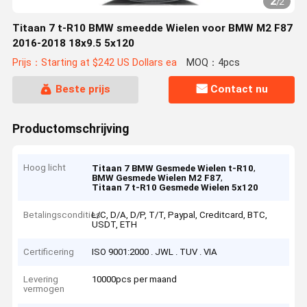
2
/
2
Titaan 7 t-R10 BMW smeedde Wielen voor BMW M2 F87
2016-2018 18x9.5 5x120
Prijs：Starting at $242 US Dollars ea
MOQ：4pcs
Beste prijs
Contact nu
Productomschrijving
Hoog licht
,
Titaan 7 BMW Gesmede Wielen t-R10
,
BMW Gesmede Wielen M2 F87
Titaan 7 t-R10 Gesmede Wielen 5x120
Betalingscondities
L/C, D/A, D/P, T/T, Paypal, Creditcard, BTC,
USDT, ETH
Certificering
ISO 9001:2000 . JWL . TUV . VIA
Levering
10000pcs per maand
vermogen