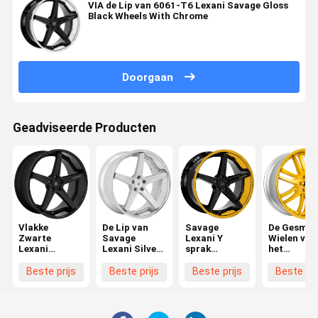
VIA de Lip van 6061-T6 Lexani Savage Gloss
Black Wheels With Chrome
Doorgaan
Geadviseerde Producten
Vlakke
De Lip van
Savage
De Gesmed
Zwarte
Savage
Lexani Y
Wielen van
Lexani
Lexani Silver
sprak
het
Gesmede
Rims With
Legeringswielen
Lexaniprof
Wielen
Chrome
2PC met S
Beste prijs
Beste prijs
Beste prijs
Beste pri
het
Aluminium
van de Lip
Diepe Scho