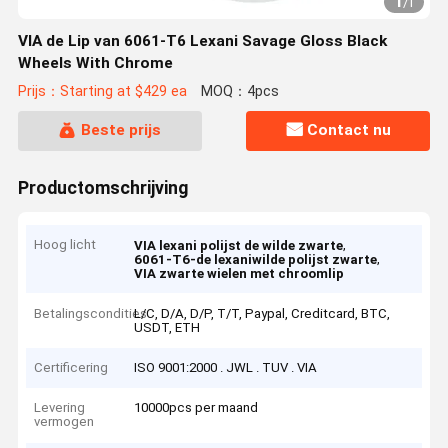
1
/
1
VIA de Lip van 6061-T6 Lexani Savage Gloss Black
Wheels With Chrome
Prijs：Starting at $429 ea
MOQ：4pcs
Beste prijs
Contact nu
Productomschrijving
Hoog licht
,
VIA lexani polijst de wilde zwarte
,
6061-T6-de lexaniwilde polijst zwarte
VIA zwarte wielen met chroomlip
Betalingscondities
L/C, D/A, D/P, T/T, Paypal, Creditcard, BTC,
USDT, ETH
Certificering
ISO 9001:2000 . JWL . TUV . VIA
Levering
10000pcs per maand
vermogen