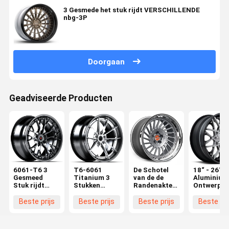
3 Gesmede het stuk rijdt VERSCHILLENDE
nbg-3P
Doorgaan
Geadviseerde Producten
6061-T6 3
T6-6061
De Schotel
18“ - 26“
Gesmeed
Titanium 3
van de de
Aluminium
Stuk rijdt
Stukken
Randenakte
Ontwerp v
vmp-302
Gesmede
van SKÖL
het 3 het S
Wielen
SK10 3
Gesmede
Beste prijs
Beste prijs
Beste prijs
Beste pri
Stukken
Wielenblq 
Gesmede
Wielen voor