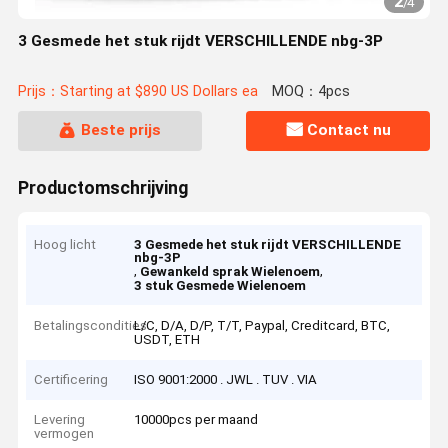
2
/
4
3 Gesmede het stuk rijdt VERSCHILLENDE nbg-3P
Prijs：Starting at $890 US Dollars ea
MOQ：4pcs
Beste prijs
Contact nu
Productomschrijving
Hoog licht
3 Gesmede het stuk rijdt VERSCHILLENDE
nbg-3P
,
,
Gewankeld sprak Wielenoem
3 stuk Gesmede Wielenoem
Betalingscondities
L/C, D/A, D/P, T/T, Paypal, Creditcard, BTC,
USDT, ETH
Certificering
ISO 9001:2000 . JWL . TUV . VIA
Levering
10000pcs per maand
vermogen