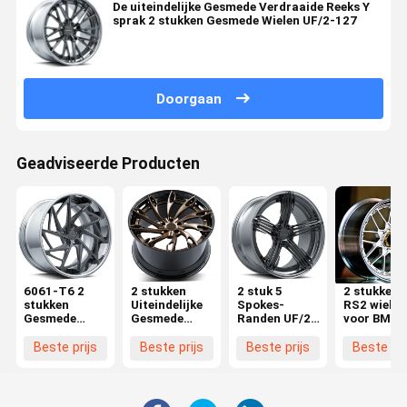
De uiteindelijke Gesmede Verdraaide Reeks Y
sprak 2 stukken Gesmede Wielen UF/2-127
Doorgaan
Geadviseerde Producten
6061-T6 2
2 stukken
2 stuk 5
2 stukken 
stukken
Uiteindelijke
Spokes-
RS2 wielen
Gesmede
Gesmede
Randen UF/2-
voor BMW
Wielen UF/2-
Wielen UF/2-
153
F80 F30 M
118
152
5x120 18 1
Beste prijs
Beste prijs
Beste prijs
Beste pri
20 21 22 i
Custom O
velgen