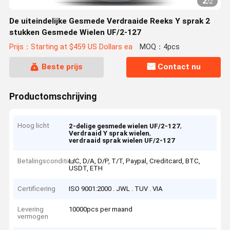
2
/
2
De uiteindelijke Gesmede Verdraaide Reeks Y sprak 2
stukken Gesmede Wielen UF/2-127
Prijs：Starting at $459 US Dollars ea
MOQ：4pcs
Beste prijs
Contact nu
Productomschrijving
Hoog licht
,
2-delige gesmede wielen UF/2-127
,
Verdraaid Y sprak wielen
verdraaid sprak wielen UF/2-127
Betalingscondities
L/C, D/A, D/P, T/T, Paypal, Creditcard, BTC,
USDT, ETH
Certificering
ISO 9001:2000 . JWL . TUV . VIA
Levering
10000pcs per maand
vermogen