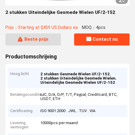
2
/
2
2 stukken Uiteindelijke Gesmede Wielen UF/2-152
Prijs：Starting at $459 US Dollars ea
MOQ：4pcs
Beste prijs
Contact nu
Productomschrijving
Hoog licht
,
2 stukken Gesmede Wielen UF/2-152
,
2 stukken Uiteindelijke Gesmede Wielen
Uiteindelijke Gesmede Wielen UF/2-152
Betalingscondities
L/C, D/A, D/P, T/T, Paypal, Creditcard, BTC,
USDT, ETH
Certificering
ISO 9001:2000 . JWL . TUV . VIA
Levering
10000pcs per maand
vermogen