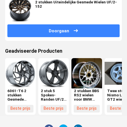
2 stukken Uiteindelijke Gesmede Wielen UF/2-
152
Doorgaan
Geadviseerde Producten
6061-T6 2
2 stuk 5
2 stukken BBS
Twee stuk
stukken
Spokes-
RS2 wielen
Nismo LM
Gesmede
Randen UF/2-
voor BMW
GT2 wiele
Wielen UF/2-
153
F80 F30 M3
voor Nissa
118
5x120 18 19
R35 R33 G
Beste prijs
Beste prijs
Beste prijs
Beste pri
20 21 22 inch
350Z 370Z
Custom OEM
19 20 21 2
velgen
inch Cust
velgen