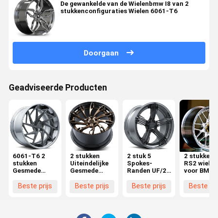
De gewankelde van de Wielenbmw I8 van 2
stukkenconfiguraties Wielen 6061-T6
Doorgaan
Geadviseerde Producten
6061-T6 2
2 stukken
2 stuk 5
2 stukken 
stukken
Uiteindelijke
Spokes-
RS2 wielen
Gesmede
Gesmede
Randen UF/2-
voor BMW
Wielen UF/2-
Wielen UF/2-
153
F80 F30 M
118
152
5x120 18 1
Beste prijs
Beste prijs
Beste prijs
Beste pri
20 21 22 i
Custom O
velgen