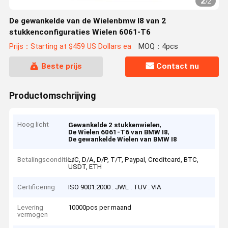
2
/
2
De gewankelde van de Wielenbmw I8 van 2
stukkenconfiguraties Wielen 6061-T6
Prijs：Starting at $459 US Dollars ea
MOQ：4pcs
Beste prijs
Contact nu
Productomschrijving
Hoog licht
,
Gewankelde 2 stukkenwielen
,
De Wielen 6061-T6 van BMW I8
De gewankelde Wielen van BMW I8
Betalingscondities
L/C, D/A, D/P, T/T, Paypal, Creditcard, BTC,
USDT, ETH
Certificering
ISO 9001:2000 . JWL . TUV . VIA
Levering
10000pcs per maand
vermogen