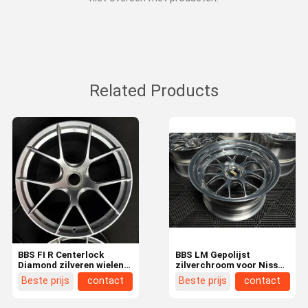
Related Products
BBS FI R Centerlock
BBS LM Gepolijst
Diamond zilveren wielen
zilverchroom voor Nissan
voor Porsche 911 991 992
GTR R35
Beste prijs
contact
Beste prijs
contact
GT3 GT3RS