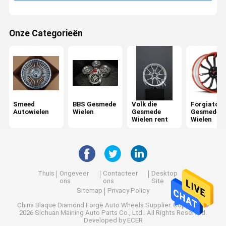
Onze Categorieën
Kwaliteitsco
Contacteer
Nieuws
Gevallen
Ntrole
Ons
Smeed Autowielen
BBS Gesmede Wielen
Smeed
BBS Gesmede
Volk die
Forgiato
Autowielen
Wielen
Gesmede
Gesmede
Volk die Gesmede Wielen rent
Wielen rent
Wielen
Forgiato Gesmede Wielen
Vossen Gesmede Wielen
Thuis
Ongeveer
Contacteer
Desktop
aangepaste gesmede wielen
ons
ons
Site
Sitemap
Privacy Policy
BMW Gesmede Wielen
China Blaque Diamond Forge Auto Wheels Supplier.
Copyright ©
2026 Sichuan Maining Auto Parts Co., Ltd.. All Rights Reserved.
Developed by
ECER
Mercedes Benz Forged Wheels