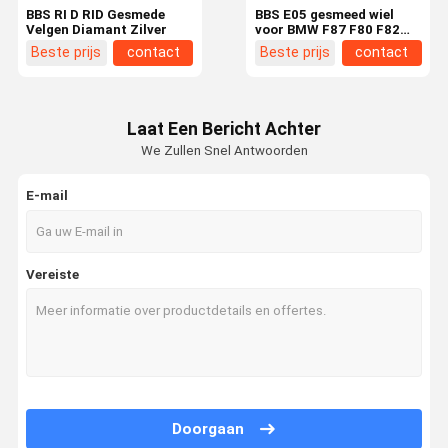
BBS RI D RID Gesmede
BBS E05 gesmeed wiel
Velgen Diamant Zilver
voor BMW F87 F80 F82
F83 F90 G87 G80 G81
Beste prijs
contact
Beste prijs
contact
G82 G83 G90 M2 M3 M4
M5 velgen
Laat Een Bericht Achter
We Zullen Snel Antwoorden
E-mail
Vereiste
Huis
Producten
Ongeveer
Fabrieksreis
Ons
Doorgaan