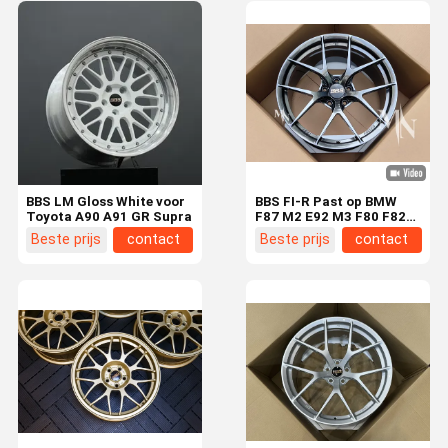
BBS LM Gloss White voor
BBS FI-R Past op BMW
Toyota A90 A91 GR Supra
F87 M2 E92 M3 F80 F82
M4 Gesmede Diamond
Beste prijs
contact
Beste prijs
contact
Black Velgen