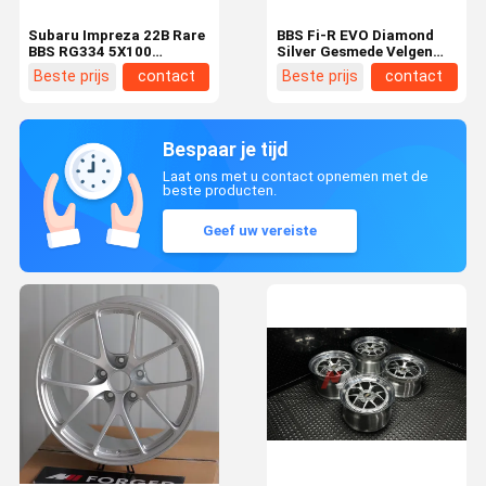
Subaru Impreza 22B Rare
BBS Fi-R EVO Diamond
BBS RG334 5X100
Silver Gesmede Velgen
gesmeed velgen WRX STI
voor BMW F87 F80 F82
Beste prijs
contact
Beste prijs
contact
GC8
F83 F90 G87 G80 G81
G82 G83 G90 M2 M3 M4
M5 Velgen
Bespaar je tijd
Laat ons met u contact opnemen met de
beste producten.
Geef uw vereiste