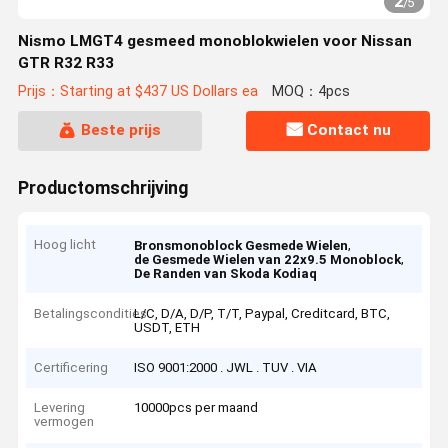
2
/
5
Nismo LMGT4 gesmeed monoblokwielen voor Nissan
GTR R32 R33
Prijs：Starting at $437 US Dollars ea
MOQ：4pcs
Beste prijs
Contact nu
Productomschrijving
Hoog licht
,
Bronsmonoblock Gesmede Wielen
,
de Gesmede Wielen van 22x9.5 Monoblock
De Randen van Skoda Kodiaq
Betalingscondities
L/C, D/A, D/P, T/T, Paypal, Creditcard, BTC,
USDT, ETH
Certificering
ISO 9001:2000 . JWL . TUV . VIA
Levering
10000pcs per maand
vermogen