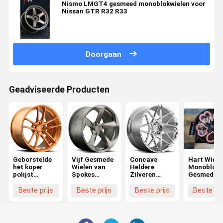
Nismo LMGT4 gesmeed monoblokwielen voor
Nissan GTR R32 R33
Doorgaan
Geadviseerde Producten
Geborstelde
Vijf Gesmede
Concave
Hart Wiele
het koper
Wielen van
Heldere
Monobloc
polijst
Spokes
Zilveren
Gesmede
Monoblock
Monoblock
Monoblock
Velgen Voo
smeedde
Gesmede
Mini Coope
Beste prijs
Beste prijs
Beste prijs
Beste pri
Wielen
Wielen