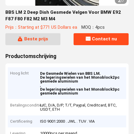
2
/
7
BBS LM 2 Deep Dish Gesmede Velgen Voor BMW E92
F87 F80 F82 M2 M3 M4
Prijs：Starting at $771 US Dollars ea
MOQ：4pcs
Beste prijs
Contact nu
Productomschrijving
Hoog licht
,
De Gesmede Wielen van BBS LM
De legeringswielen van het Monoblock2pc
gesmede aluminium
,
De legeringswielen van het Monoblock3pc
gesmede aluminium
Betalingscondities
L/C, D/A, D/P, T/T, Paypal, Creditcard, BTC,
USDT, ETH
Certificering
ISO 9001:2000 . JWL . TUV . VIA
Levering
10000pcs per maand