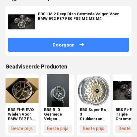
BBS LM 2 Deep Dish Gesmede Velgen Voor
BMW E92 F87 F80 F82 M2 M3 M4
Doorgaan
Geadviseerde Producten
BBS FI-R EVO
BBS RI D
BBS Super Rs
BBS Fi-R
Wielen Voor
Gesmede
3
Triple
BMW F87 F82
Velgen
Stukkenranden
Chrome Vo
F80 M2 M3
Diamant
Filigraan
BMW F87 
M4 Wielen
Zilver
Dwarsspokes
F80 M3 F8
Beste prijs
Beste prijs
Beste prijs
Beste pri
M4