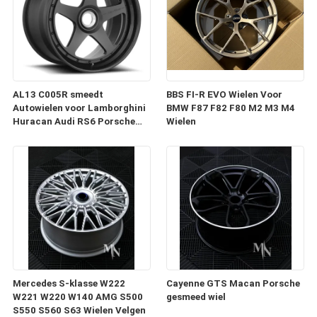
AL13 C005R smeedt
BBS FI-R EVO Wielen Voor
Autowielen voor Lamborghini
BMW F87 F82 F80 M2 M3 M4
Huracan Audi RS6 Porsche
Wielen
991 GT3RS
Mercedes S-klasse W222
Cayenne GTS Macan Porsche
W221 W220 W140 AMG S500
gesmeed wiel
S550 S560 S63 Wielen Velgen