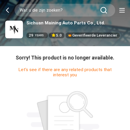
Sichuan Maining Auto Parts Co., Ltd.
29
5.0
Geverifieerde Leverancier
YEARS
Sorry! This product is no longer available.
Let's see if there are any related products that
interest you