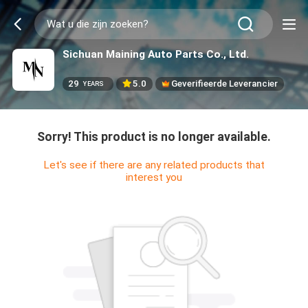
Sichuan Maining Auto Parts Co., Ltd.
29
5.0
Geverifieerde Leverancier
YEARS
Sorry! This product is no longer available.
Let's see if there are any related products that
interest you