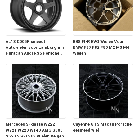
AL13 C005R smeedt
BBS FI-R EVO Wielen Voor
Autowielen voor Lamborghini
BMW F87 F82 F80 M2 M3 M4
Huracan Audi RS6 Porsche
Wielen
991 GT3RS
Mercedes S-klasse W222
Cayenne GTS Macan Porsche
W221 W220 W140 AMG S500
gesmeed wiel
S550 S560 S63 Wielen Velgen