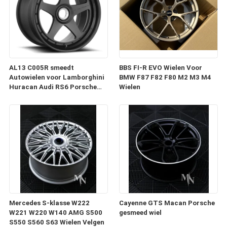
AL13 C005R smeedt
BBS FI-R EVO Wielen Voor
Autowielen voor Lamborghini
BMW F87 F82 F80 M2 M3 M4
Huracan Audi RS6 Porsche
Wielen
991 GT3RS
Mercedes S-klasse W222
Cayenne GTS Macan Porsche
W221 W220 W140 AMG S500
gesmeed wiel
S550 S560 S63 Wielen Velgen