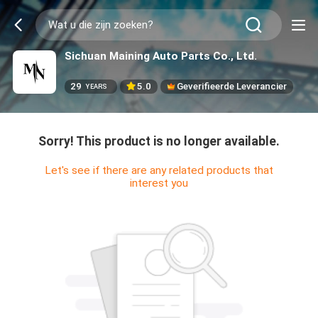
Sichuan Maining Auto Parts Co., Ltd.
29
5.0
Geverifieerde Leverancier
YEARS
Sorry! This product is no longer available.
Let's see if there are any related products that
interest you