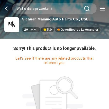
Sichuan Maining Auto Parts Co., Ltd.
29
5.0
Geverifieerde Leverancier
YEARS
Sorry! This product is no longer available.
Let's see if there are any related products that
interest you