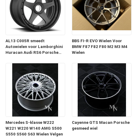
AL13 C005R smeedt
BBS FI-R EVO Wielen Voor
Autowielen voor Lamborghini
BMW F87 F82 F80 M2 M3 M4
Huracan Audi RS6 Porsche
Wielen
991 GT3RS
Mercedes S-klasse W222
Cayenne GTS Macan Porsche
W221 W220 W140 AMG S500
gesmeed wiel
S550 S560 S63 Wielen Velgen