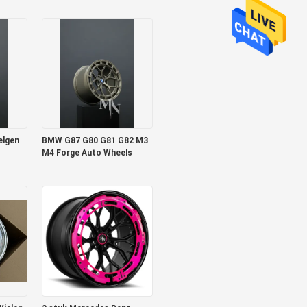
Velgen
elgen
BMW G87 G80 G81 G82 M3
M4 Forge Auto Wheels