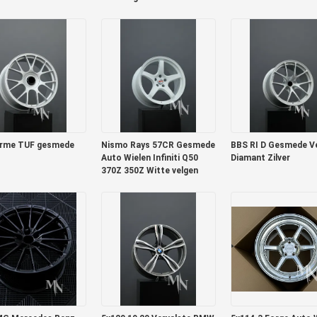
RS6 Porsche 991 GT3RS
orme TUF gesmede
Nismo Rays 57CR Gesmede
BBS RI D Gesmede V
Auto Wielen Infiniti Q50
Diamant Zilver
370Z 350Z Witte velgen