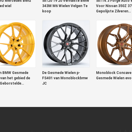
MG Mercedes Benz
5x120 19 20 Vervalste BMW
5x114.3 Forge Auto 
d wiel
343M M6 Wielen Velgen Te
Voor Nissan 350Z 3
koop
Gepolijste Zilveren
Afwerking
n BMW Gesmede
De Gesmede Wielen p-
Monoblock Concav
 van het gebied de
FS401 van Monoblockbmw
Gesmede Wielen evo
Geborstelde
JC
goed