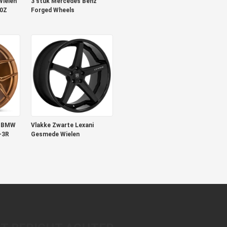
Wielen
3 stuk Mercedes Benz
70Z
Forged Wheels
e BMW
Vlakke Zwarte Lexani
-3R
Gesmede Wielen