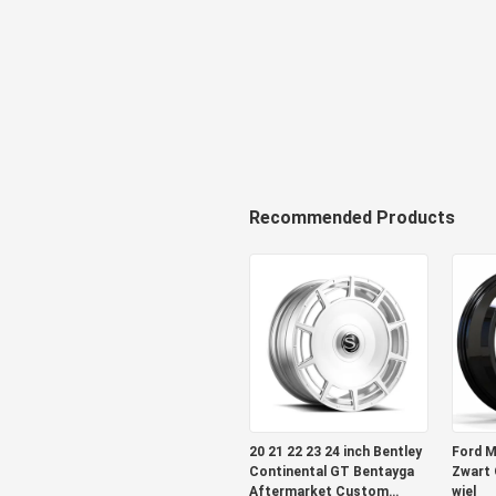
Recommended Products
20 21 22 23 24 inch Bentley
Ford M
Continental GT Bentayga
Zwart
Aftermarket Custom
wiel