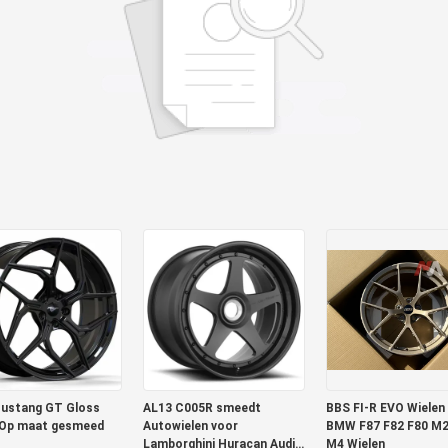
ustang GT Gloss
AL13 C005R smeedt
BBS FI-R EVO Wielen
 Op maat gesmeed
Autowielen voor
BMW F87 F82 F80 M
Lamborghini Huracan Audi
M4 Wielen