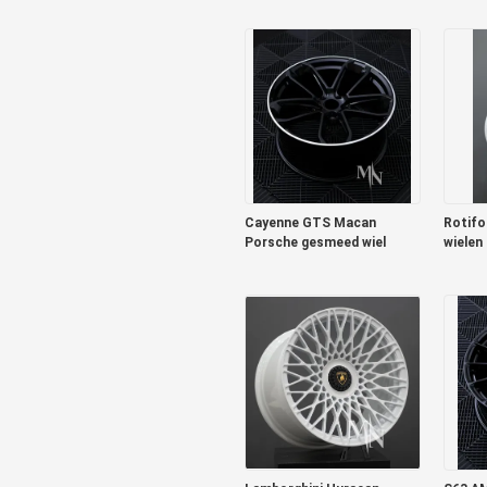
Forge Auto Wielen Velgen
te koop
Cayenne GTS Macan
Rotif
Porsche gesmeed wiel
wielen