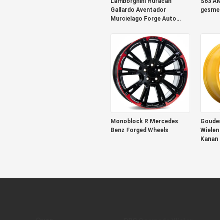
Lamborghini Huracan
S63 A
Gallardo Aventador
gesmee
Murcielago Forge Auto
Wielen
Monoblock R Mercedes
Goude
Benz Forged Wheels
Wielen
Kanan 
Suiker