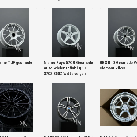
RS6 Porsche 991 GT3RS
orme TUF gesmede
Nismo Rays 57CR Gesmede
BBS RI D Gesmede V
Auto Wielen Infiniti Q50
Diamant Zilver
370Z 350Z Witte velgen