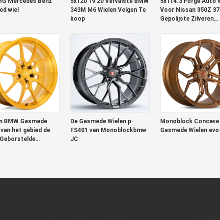
MG Mercedes Benz
5x120 19 20 Vervalste BMW
5x114.3 Forge Auto 
d wiel
343M M6 Wielen Velgen Te
Voor Nissan 350Z 3
koop
Gepolijste Zilveren
Afwerking
n BMW Gesmede
De Gesmede Wielen p-
Monoblock Concav
 van het gebied de
FS401 van Monoblockbmw
Gesmede Wielen evo
Geborstelde
JC
goed