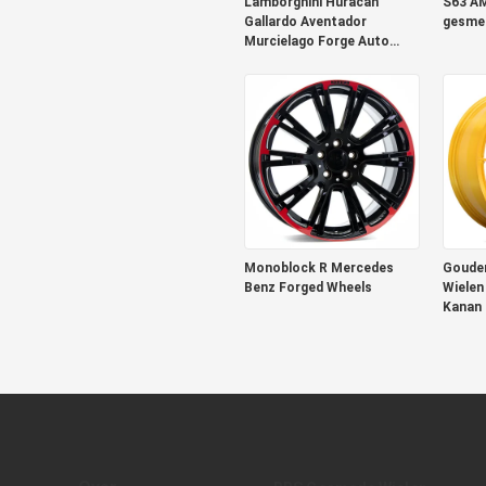
Lamborghini Huracan
S63 A
Gallardo Aventador
gesmee
Murcielago Forge Auto
Wielen
Monoblock R Mercedes
Goude
Benz Forged Wheels
Wielen
Kanan 
Suiker