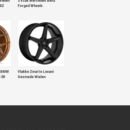
Wielen
3 stuk Mercedes Benz
70Z
Forged Wheels
e BMW
Vlakke Zwarte Lexani
-3R
Gesmede Wielen