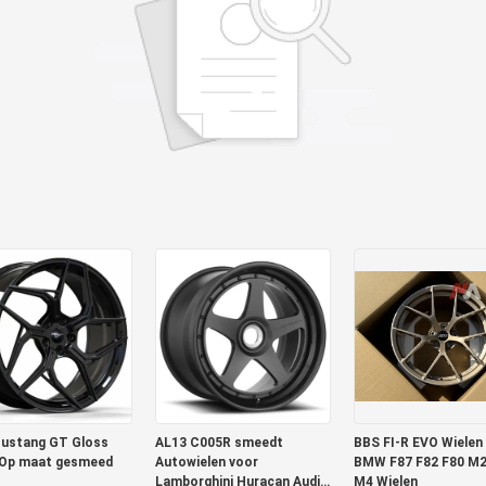
ustang GT Gloss
AL13 C005R smeedt
BBS FI-R EVO Wielen
 Op maat gesmeed
Autowielen voor
BMW F87 F82 F80 M
Lamborghini Huracan Audi
M4 Wielen