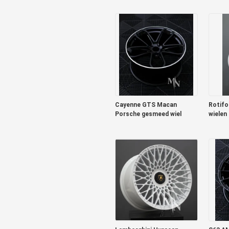
Forge Auto Wielen Velgen
te koop
Cayenne GTS Macan
Rotif
Porsche gesmeed wiel
wielen