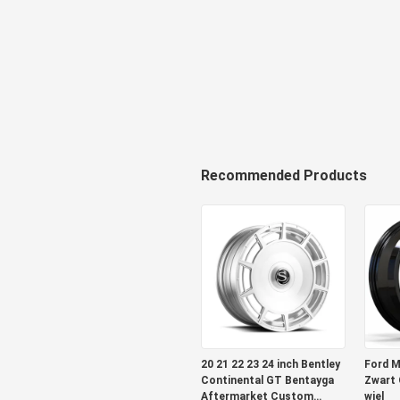
Recommended Products
20 21 22 23 24 inch Bentley
Ford M
Continental GT Bentayga
Zwart
Aftermarket Custom
wiel