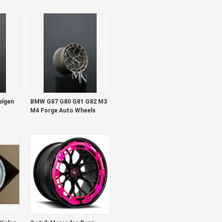
Velgen
elgen
BMW G87 G80 G81 G82 M3
M4 Forge Auto Wheels