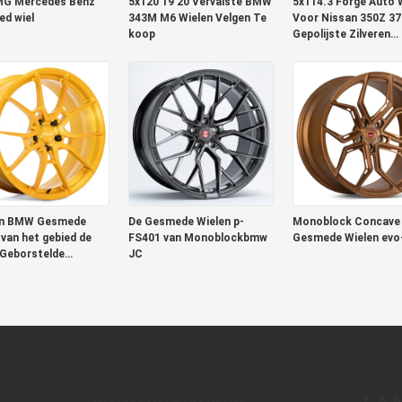
MG Mercedes Benz
5x120 19 20 Vervalste BMW
5x114.3 Forge Auto 
d wiel
343M M6 Wielen Velgen Te
Voor Nissan 350Z 3
koop
Gepolijste Zilveren
Afwerking
n BMW Gesmede
De Gesmede Wielen p-
Monoblock Concav
 van het gebied de
FS401 van Monoblockbmw
Gesmede Wielen evo
Geborstelde
JC
goed