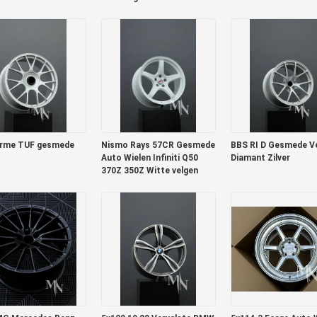
RS6 Porsche 991 GT3RS
orme TUF gesmede
Nismo Rays 57CR Gesmede
BBS RI D Gesmede V
Auto Wielen Infiniti Q50
Diamant Zilver
370Z 350Z Witte velgen