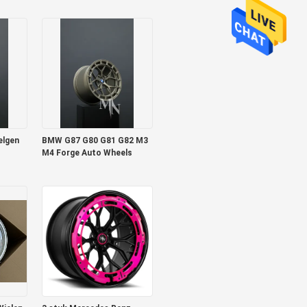
Velgen
elgen
BMW G87 G80 G81 G82 M3
M4 Forge Auto Wheels