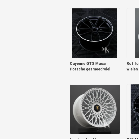
Forge Auto Wielen Velgen
te koop
Cayenne GTS Macan
Rotif
Porsche gesmeed wiel
wielen