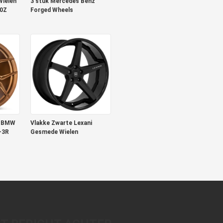
Wielen
3 stuk Mercedes Benz
70Z
Forged Wheels
e BMW
Vlakke Zwarte Lexani
-3R
Gesmede Wielen