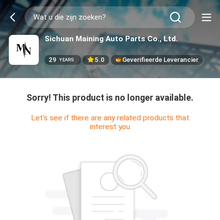
Sichuan Maining Auto Parts Co., Ltd.
29
5.0
Geverifieerde Leverancier
YEARS
Sorry! This product is no longer available.
Let's see if there are any related products that
interest you