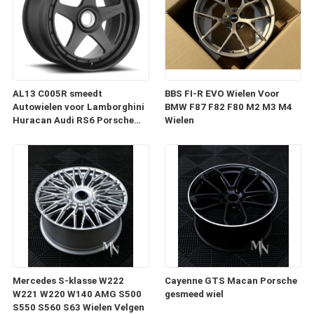
AL13 C005R smeedt
BBS FI-R EVO Wielen Voor
Autowielen voor Lamborghini
BMW F87 F82 F80 M2 M3 M4
Huracan Audi RS6 Porsche
Wielen
991 GT3RS
Mercedes S-klasse W222
Cayenne GTS Macan Porsche
W221 W220 W140 AMG S500
gesmeed wiel
S550 S560 S63 Wielen Velgen