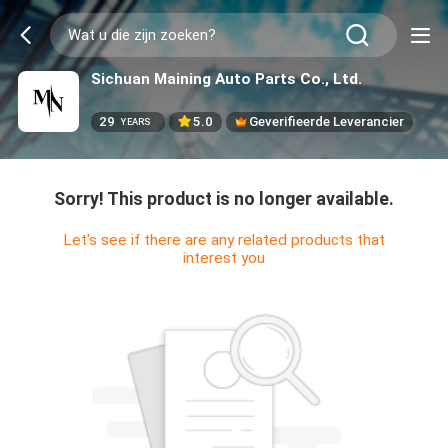
Sichuan Maining Auto Parts Co., Ltd.
29
5.0
Geverifieerde Leverancier
YEARS
Sorry! This product is no longer available.
Let's see if there are any related products that
interest you