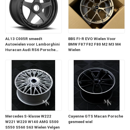
AL13 C005R smeedt
BBS FI-R EVO Wielen Voor
Autowielen voor Lamborghini
BMW F87 F82 F80 M2 M3 M4
Huracan Audi RS6 Porsche
Wielen
991 GT3RS
Mercedes S-klasse W222
Cayenne GTS Macan Porsche
W221 W220 W140 AMG S500
gesmeed wiel
S550 S560 S63 Wielen Velgen