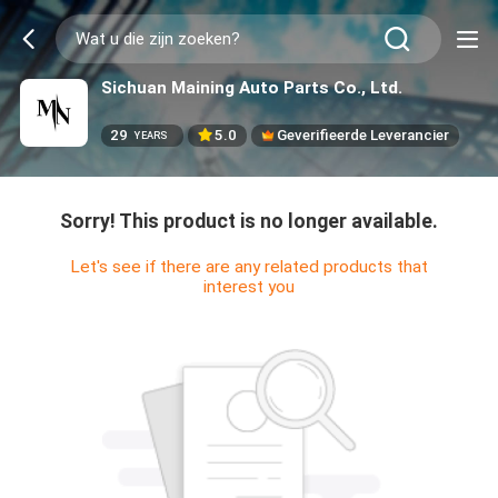
Sichuan Maining Auto Parts Co., Ltd.
29
5.0
Geverifieerde Leverancier
YEARS
Sorry! This product is no longer available.
Let's see if there are any related products that
interest you